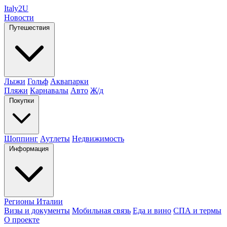
Italy
2U
Новости
Путешествия
Лыжи
Гольф
Аквапарки
Пляжи
Карнавалы
Авто
Ж/д
Покупки
Шоппинг
Аутлеты
Недвижимость
Информация
Регионы Италии
Визы и документы
Мобильная связь
Еда и вино
СПА и термы
О проекте