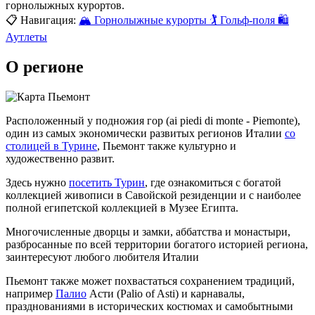
горнолыжных курортов.
📋 Навигация:
🏔 Горнолыжные курорты
🏌️ Гольф-поля
🛍
Аутлеты
О регионе
Расположенный у подножия гор (ai piedi di monte - Piemonte),
один из самых экономически развитых регионов Италии
со
столицей в Турине
, Пьемонт также культурно и
художественно развит.
Здесь нужно
посетить Турин
, где ознакомиться с богатой
коллекцией живописи в Савойской резиденции и с наиболее
полной египетской коллекцией в Музее Египта.
Многочисленные дворцы и замки, аббатства и монастыри,
разбросанные по всей территории богатого историей региона,
заинтересуют любого любителя Италии
Пьемонт также может похвастаться сохранением традиций,
например
Палио
Асти (Palio of Asti) и карнавалы,
празднованиями в исторических костюмах и самобытными