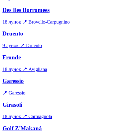
Des Iles Borromees
18 лунок
📍 Brovello-Carpugnino
Druento
9 лунок
📍 Druento
Fronde
18 лунок
📍 Avigliana
Garessio
📍 Garessio
Girasoli
18 лунок
📍 Carmagnola
Golf Z'Makanà