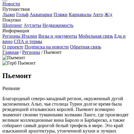
Новости
Путешествия
Лыжи
Гольф
Аквапарки
Пляжи
Карнавалы
Авто
Ж/д
Покупки
Шоппинг
Аутлеты
Недвижимость
Информация
Регионы Италии
Визы и документы
Мобильная связь
Еда и
вино
СПА и термы
О проекте
Подписка на новости
Обратная связь
Главная
/
Регионы
/
Пьемонт
Пьемонт
Piemonte
Благородный северо-западный регион, окруженный дугой
заснеженных Альп, чья столица Турин долгое время была
резиденцией итальянских королей. Пьемонт всемирно
знаменит своими туманными холмами Ланге, где производят
великие коллекционные вина Бароло и Барбареско, а также
собирают самый дорогой белый трюфель в мире. Это край
изысканной архитектуры, утонченной кухни и лучших