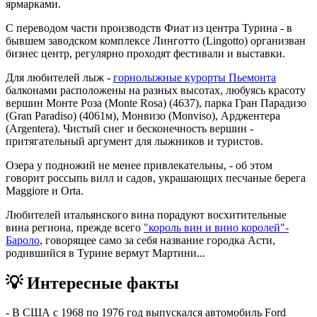
ярмарками.
С переводом части производств Фиат из центра Турина - в
бывшем заводском комплексе Линготто (Lingotto) организван
бизнес центр, регулярно проходят фестивали и выставки.
Для любителей лыж -
горнолыжные курорты Пьемонта
балконами расположены на разных высотах, любуясь красоту
вершин Монте Роза (Monte Rosa) (4637), парка Гран Парадизо
(Gran Paradiso) (4061м), Монвизо (Monviso), Арджентера
(Argentera). Чистый снег и бесконечность вершин -
притягательный аргумент для лыжников и туристов.
Озера у подножий не менее привлекательны, - об этом
говорит россыпь вилл и садов, украшающих песчаные берега
Maggiore и Orta.
Любителей итальянского вина порадуют восхитительные
вина региона, прежде всего
"король вин и вино королей"-
Бароло
, говорящее само за себя название городка Асти,
родившийся в Турине вермут Мартини...
💡 Интересные факты
- В США с 1968 по 1976 год выпускался автомобиль Ford