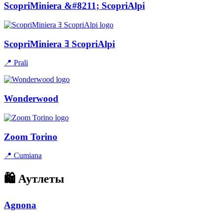
ScopriMiniera &#8211; ScopriAlpi
ScopriMiniera ﾖ ScopriAlpi
📍 Prali
Wonderwood
Zoom Torino
📍 Cumiana
🛍 Аутлеты
Agnona