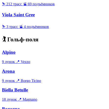
⛷ 212 трасс
🚡 69 подъёмников
Viola Saint Gree
⛷ 3 трасс
🚡 4 подъёмников
🏌️ Гольф-поля
Alpino
9 лунок
📍 Vezzo
Arona
9 лунок
📍 Borgo Ticino
Biella Betulle
18 лунок
📍 Magnano
Bogogno