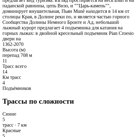
предлагает вид туризма: взгляд простирается на весь альп и на
паданской равнины, цепь Визо, и ""Царь-камень"",
доминирует внушительная, Пьян Munè находится в 14 км от
столицы Края, в Долине реки по, и является частью горного
Сообщества Долины Немного Бронте и Ад, небольшой
лыжный курорт предлагает 4 подъемника для катания на
горных лыжах: в двойной кресельный подъемник Pian Croesio
двери на
1362-2070
Высота (м)
перепад 708 м
11
Трасс всего
14
Км трасс
4
Подъёмников
Трассы по сложности
Синие
5
трасс · 7 км
Красные
5