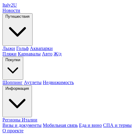
Italy
2U
Новости
Путешествия
Лыжи
Гольф
Аквапарки
Пляжи
Карнавалы
Авто
Ж/д
Покупки
Шоппинг
Аутлеты
Недвижимость
Информация
Регионы Италии
Визы и документы
Мобильная связь
Еда и вино
СПА и термы
О проекте