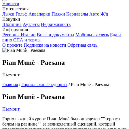
Новости
Путешествия
Лыжи
Гольф
Аквапарки
Пляжи
Карнавалы
Авто
Ж/д
Покупки
Шоппинг
Аутлеты
Недвижимость
Информация
Регионы Италии
Визы и документы
Мобильная связь
Еда и
вино
СПА и термы
О проекте
Подписка на новости
Обратная связь
Pian Munè - Paesana
Пьемонт
Главная
/
Горнолыжные курорты
/
Pian Munè - Paesana
Pian Munè - Paesana
Пьемонт
Горнолыжный курорт Пиан Munè был определен ""терраса
белом на равнине"" за великолепный сценарий, который