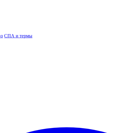
но
СПА и термы