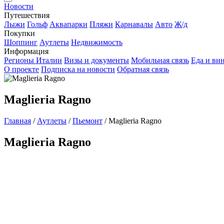
Новости
Путешествия
Лыжи
Гольф
Аквапарки
Пляжи
Карнавалы
Авто
Ж/д
Покупки
Шоппинг
Аутлеты
Недвижимость
Информация
Регионы Италии
Визы и документы
Мобильная связь
Еда и ви
О проекте
Подписка на новости
Обратная связь
Maglieria Ragno
Главная
/
Аутлеты
/
Пьемонт
/
Maglieria Ragno
Maglieria Ragno