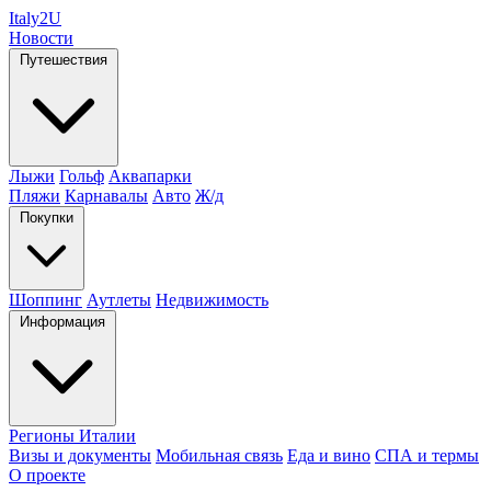
Italy
2U
Новости
Путешествия
Лыжи
Гольф
Аквапарки
Пляжи
Карнавалы
Авто
Ж/д
Покупки
Шоппинг
Аутлеты
Недвижимость
Информация
Регионы Италии
Визы и документы
Мобильная связь
Еда и вино
СПА и термы
О проекте