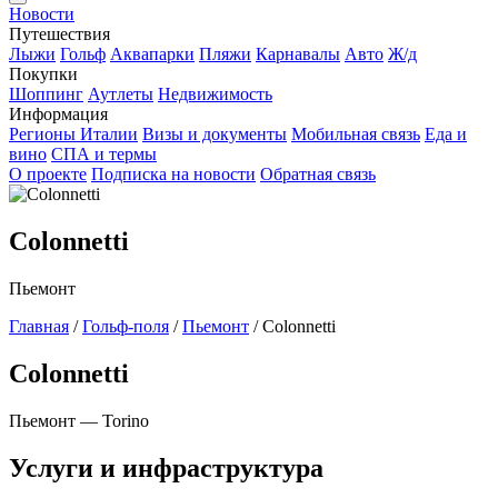
Новости
Путешествия
Лыжи
Гольф
Аквапарки
Пляжи
Карнавалы
Авто
Ж/д
Покупки
Шоппинг
Аутлеты
Недвижимость
Информация
Регионы Италии
Визы и документы
Мобильная связь
Еда и
вино
СПА и термы
О проекте
Подписка на новости
Обратная связь
Colonnetti
Пьемонт
Главная
/
Гольф-поля
/
Пьемонт
/
Colonnetti
Colonnetti
Пьемонт — Torino
Услуги и инфраструктура