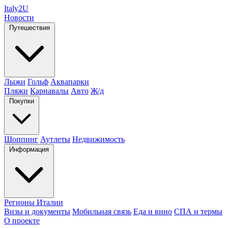
Italy
2U
Новости
Путешествия
Лыжи
Гольф
Аквапарки
Пляжи
Карнавалы
Авто
Ж/д
Покупки
Шоппинг
Аутлеты
Недвижимость
Информация
Регионы Италии
Визы и документы
Мобильная связь
Еда и вино
СПА и термы
О проекте