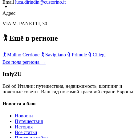
Email
luca.dirindin@custorino.it
📍
Адрес
VIA M. PANETTI, 30
🏌️ Ещё в регионе
🏌️
Mulino Cerrione
🏌️
Savigliano
🏌️
Primule
🏌️
Ciliegi
Все поля региона →
Italy
2U
Всё об Италии: путешествия, недвижимость, шоппинг и
полезные советы. Ваш гид по самой красивой стране Европы.
Новости и блог
Новости
Путешествия
История
Все статьи
Поиск по сайту