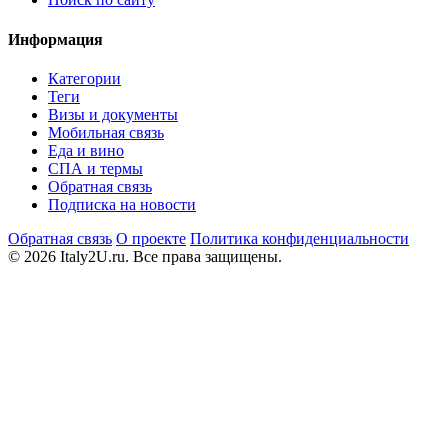
Информация
Категории
Теги
Визы и документы
Мобильная связь
Еда и вино
СПА и термы
Обратная связь
Подписка на новости
Обратная связь
О проекте
Политика конфиденциальности
© 2026 Italy2U.ru. Все права защищены.
Мы используем файлы cookie (Google Analytics) для анализа
посещаемости и показа релевантной рекламы. Продолжая
использовать сайт, вы соглашаетесь с
политикой
конфиденциальности
.
Отклонить
Принять