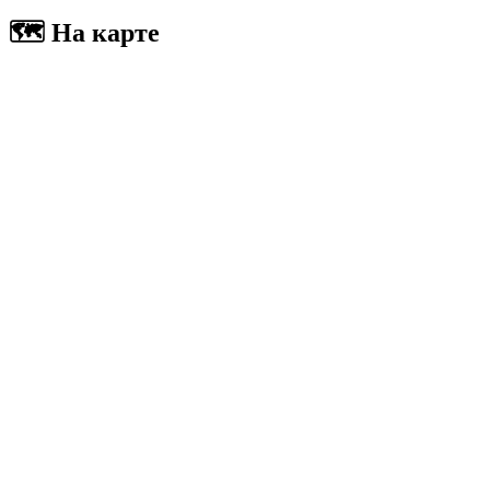
🗺 На карте