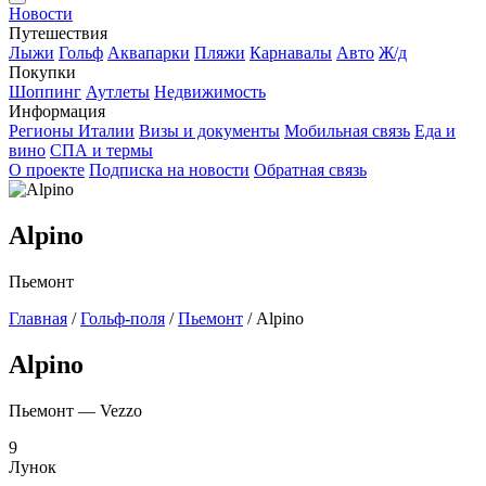
Новости
Путешествия
Лыжи
Гольф
Аквапарки
Пляжи
Карнавалы
Авто
Ж/д
Покупки
Шоппинг
Аутлеты
Недвижимость
Информация
Регионы Италии
Визы и документы
Мобильная связь
Еда и
вино
СПА и термы
О проекте
Подписка на новости
Обратная связь
Alpino
Пьемонт
Главная
/
Гольф-поля
/
Пьемонт
/
Alpino
Alpino
Пьемонт — Vezzo
9
Лунок