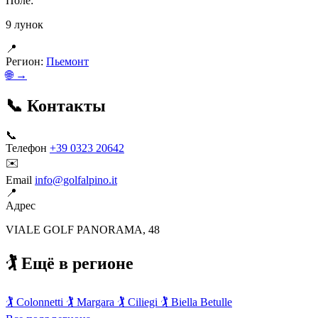
Поле:
9 лунок
📍
Регион:
Пьемонт
🌐 →
📞 Контакты
📞
Телефон
+39 0323 20642
✉️
Email
info@golfalpino.it
📍
Адрес
VIALE GOLF PANORAMA, 48
🏌️ Ещё в регионе
🏌️
Colonnetti
🏌️
Margara
🏌️
Ciliegi
🏌️
Biella Betulle