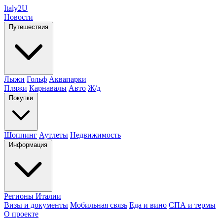
Italy
2U
Новости
Путешествия
Лыжи
Гольф
Аквапарки
Пляжи
Карнавалы
Авто
Ж/д
Покупки
Шоппинг
Аутлеты
Недвижимость
Информация
Регионы Италии
Визы и документы
Мобильная связь
Еда и вино
СПА и термы
О проекте