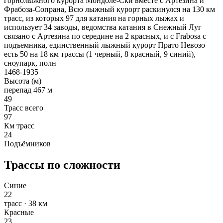
горнолыжного курорта Мондоле-Ски вместе с Артезина и
Фрабоза-Сопрана, Всю лыжный курорт раскинулся на 130 км
трасс, из которых 97 для катания на горных лыжах и
использует 34 заводы, ведомства катания в Снежный Луг
связано с Артезина по середине на 2 красных, и с Frabosa с
подъемника, единственный лыжный курорт Прато Невозо
есть 50 на 18 км трассы (1 черный, 8 красный, 9 синий),
сноупарк, полн
1468-1935
Высота (м)
перепад 467 м
49
Трасс всего
97
Км трасс
24
Подъёмников
Трассы по сложности
Синие
22
трасс · 38 км
Красные
23