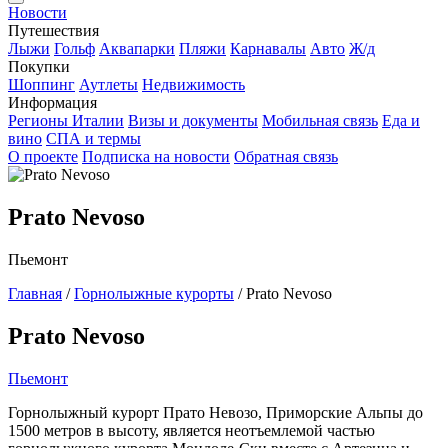
Новости
Путешествия
Лыжи
Гольф
Аквапарки
Пляжи
Карнавалы
Авто
Ж/д
Покупки
Шоппинг
Аутлеты
Недвижимость
Информация
Регионы Италии
Визы и документы
Мобильная связь
Еда и
вино
СПА и термы
О проекте
Подписка на новости
Обратная связь
Prato Nevoso
Пьемонт
Главная
/
Горнолыжные курорты
/
Prato Nevoso
Prato Nevoso
Пьемонт
Горнолыжный курорт Прато Невозо, Приморские Альпы до
1500 метров в высоту, является неотъемлемой частью