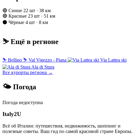
🔵 Синие
22 шт · 38 км
🔴 Красные
23 шт · 51 км
⚫ Чёрные
4 шт · 8 км
⛷️ Ещё в регионе
⛷
Bellino
⛷
Val Vigezzo - Piana
Via Lattea ski
Ala di Stura
Все курорты региона →
🌤 Погода
Погода недоступна
Italy
2U
Всё об Италии: путешествия, недвижимость, шоппинг и
полезные советы. Ваш гид по самой красивой стране Европы.