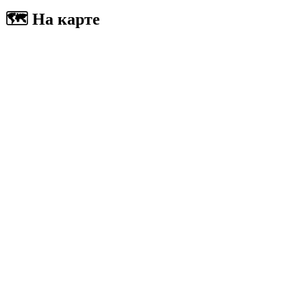
🗺 На карте