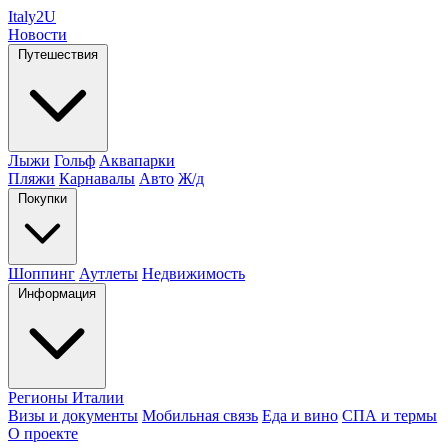
Italy
2U
Новости
Путешествия
Лыжи
Гольф
Аквапарки
Пляжи
Карнавалы
Авто
Ж/д
Покупки
Шоппинг
Аутлеты
Недвижимость
Информация
Регионы Италии
Визы и документы
Мобильная связь
Еда и вино
СПА и термы
О проекте