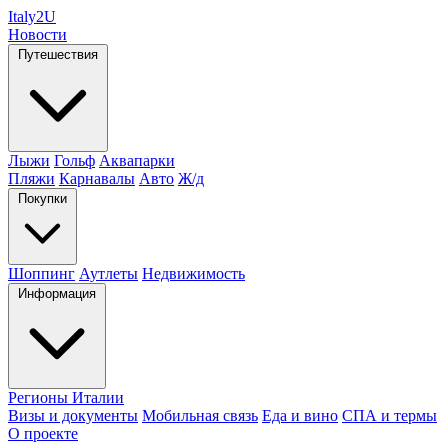
Italy
2U
Новости
Путешествия
Лыжи
Гольф
Аквапарки
Пляжи
Карнавалы
Авто
Ж/д
Покупки
Шоппинг
Аутлеты
Недвижимость
Информация
Регионы Италии
Визы и документы
Мобильная связь
Еда и вино
СПА и термы
О проекте