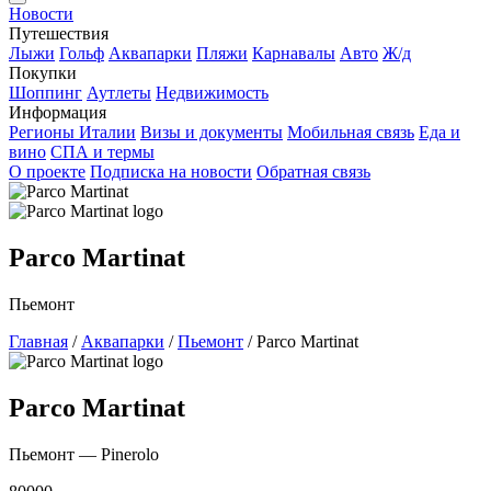
Новости
Путешествия
Лыжи
Гольф
Аквапарки
Пляжи
Карнавалы
Авто
Ж/д
Покупки
Шоппинг
Аутлеты
Недвижимость
Информация
Регионы Италии
Визы и документы
Мобильная связь
Еда и
вино
СПА и термы
О проекте
Подписка на новости
Обратная связь
Parco Martinat
Пьемонт
Главная
/
Аквапарки
/
Пьемонт
/
Parco Martinat
Parco Martinat
Пьемонт — Pinerolo