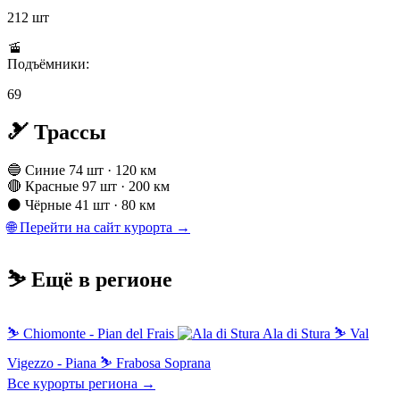
212 шт
🚡
Подъёмники:
69
🎿 Трассы
🔵 Синие
74 шт · 120 км
🔴 Красные
97 шт · 200 км
⚫ Чёрные
41 шт · 80 км
🌐 Перейти на сайт курорта →
⛷️ Ещё в регионе
⛷
Chiomonte - Pian del Frais
Ala di Stura
⛷
Val
Vigezzo - Piana
⛷
Frabosa Soprana
Все курорты региона →