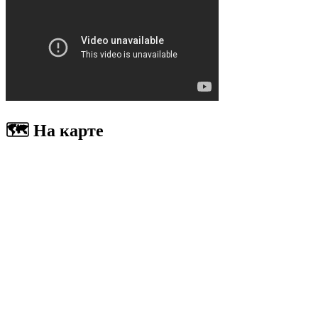
🗺 На карте