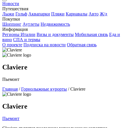
Новости
Путешествия
Лыжи
Гольф
Аквапарки
Пляжи
Карнавалы
Авто
Ж/д
Покупки
Шоппинг
Аутлеты
Недвижимость
Информация
Регионы Италии
Визы и документы
Мобильная связь
Еда и
вино
СПА и термы
О проекте
Подписка на новости
Обратная связь
Claviere
Пьемонт
Главная
/
Горнолыжные курорты
/
Claviere
Claviere
Пьемонт