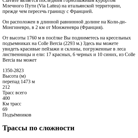
Claviere является последним горнолыжным курортом
Млечного Пути (Via Lattea) на итальянской территории,
прежде чем пересечь границу с Францией.
Он расположен в длинной равнинной долине на Коли-ди-
Монгиневро, в 2 км от Монженевра (Франция).
От высоты 1760 м в посёлке Вы подниметесь на кресельных
подъемниках на Colle Bercia (2293 м.) Здесь вы можете
увидеть красивые пейзажи и склоны, погруженные в леса
лиственницы и ели: 17 красных, 6 черных и 10 синих, из Colle
Bercia вы может
1350-2823
Высота (м)
перепад 1473 м
212
Трасс всего
400
Км трасс
69
Подъёмников
Трассы по сложности