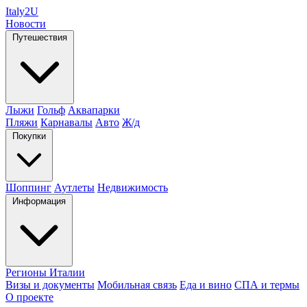
Italy
2U
Новости
Путешествия
Лыжи
Гольф
Аквапарки
Пляжи
Карнавалы
Авто
Ж/д
Покупки
Шоппинг
Аутлеты
Недвижимость
Информация
Регионы Италии
Визы и документы
Мобильная связь
Еда и вино
СПА и термы
О проекте