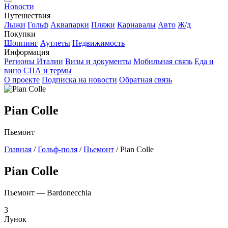
Новости
Путешествия
Лыжи
Гольф
Аквапарки
Пляжи
Карнавалы
Авто
Ж/д
Покупки
Шоппинг
Аутлеты
Недвижимость
Информация
Регионы Италии
Визы и документы
Мобильная связь
Еда и
вино
СПА и термы
О проекте
Подписка на новости
Обратная связь
Pian Colle
Пьемонт
Главная
/
Гольф-поля
/
Пьемонт
/
Pian Colle
Pian Colle
Пьемонт — Bardonecchia
3
Лунок