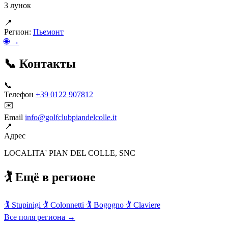
3 лунок
📍
Регион:
Пьемонт
🌐 →
📞 Контакты
📞
Телефон
+39 0122 907812
✉️
Email
info@golfclubpiandelcolle.it
📍
Адрес
LOCALITA' PIAN DEL COLLE, SNC
🏌️ Ещё в регионе
🏌️
Stupinigi
🏌️
Colonnetti
🏌️
Bogogno
🏌️
Claviere
Все поля региона →