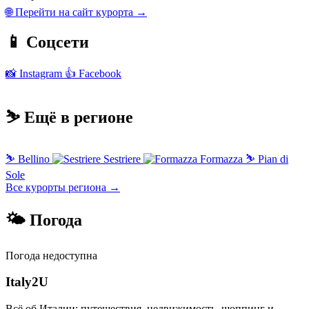
🌐 Перейти на сайт курорта →
📱 Соцсети
📸 Instagram
👍 Facebook
⛷️ Ещё в регионе
⛷
Bellino
Sestriere
Formazza
⛷
Pian di
Sole
Все курорты региона →
🌤 Погода
Погода недоступна
Italy
2U
Всё об Италии: путешествия, недвижимость, шоппинг и