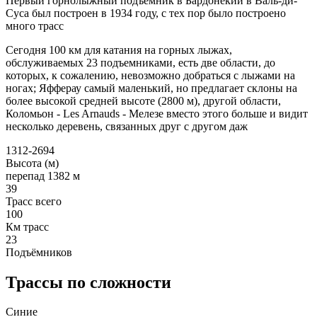
Первый горнолыжный подъемник в Бардонекии в Валь-ди-
Суса был построен в 1934 году, с тех пор было построено
много трасс
Сегодня 100 км для катания на горных лыжах,
обслуживаемых 23 подъемниками, есть две области, до
которых, к сожалению, невозможно добраться с лыжами на
ногах; Яфферау самый маленький, но предлагает склоны на
более высокой средней высоте (2800 м), другой области,
Коломьон - Les Arnauds - Мелезе вместо этого больше и видит
несколько деревень, связанных друг с другом даж
1312-2694
Высота (м)
перепад 1382 м
39
Трасс всего
100
Км трасс
23
Подъёмников
Трассы по сложности
Синие