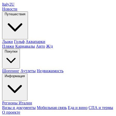
Italy
2U
Новости
Путешествия
Лыжи
Гольф
Аквапарки
Пляжи
Карнавалы
Авто
Ж/д
Покупки
Шоппинг
Аутлеты
Недвижимость
Информация
Регионы Италии
Визы и документы
Мобильная связь
Еда и вино
СПА и термы
О проекте