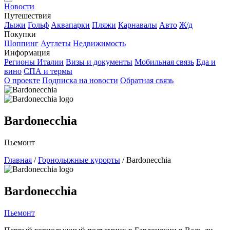
Новости
Путешествия
Лыжи
Гольф
Аквапарки
Пляжи
Карнавалы
Авто
Ж/д
Покупки
Шоппинг
Аутлеты
Недвижимость
Информация
Регионы Италии
Визы и документы
Мобильная связь
Еда и
вино
СПА и термы
О проекте
Подписка на новости
Обратная связь
Bardonecchia
Пьемонт
Главная
/
Горнолыжные курорты
/
Bardonecchia
Bardonecchia
Пьемонт