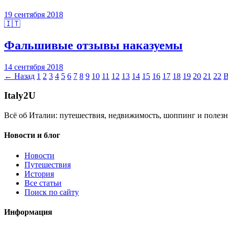
19 сентября 2018
🇮🇹
Фальшивые отзывы наказуемы
14 сентября 2018
← Назад
1
2
3
4
5
6
7
8
9
10
11
12
13
14
15
16
17
18
19
20
21
22
В
Italy
2U
Всё об Италии: путешествия, недвижимость, шоппинг и полезн
Новости и блог
Новости
Путешествия
История
Все статьи
Поиск по сайту
Информация