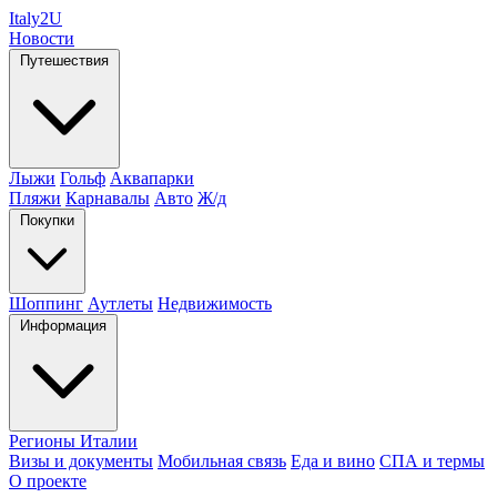
Italy
2U
Новости
Путешествия
Лыжи
Гольф
Аквапарки
Пляжи
Карнавалы
Авто
Ж/д
Покупки
Шоппинг
Аутлеты
Недвижимость
Информация
Регионы Италии
Визы и документы
Мобильная связь
Еда и вино
СПА и термы
О проекте