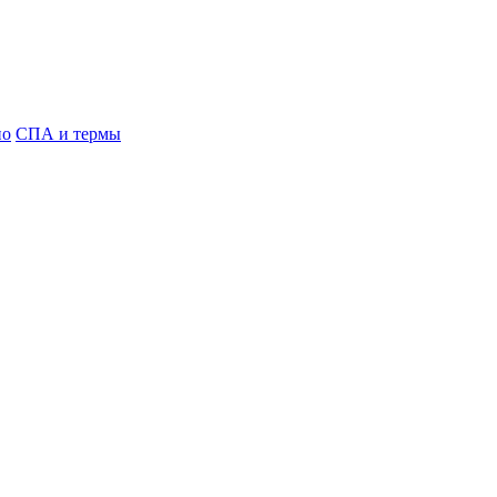
но
СПА и термы