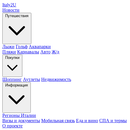
Italy
2U
Новости
Путешествия
Лыжи
Гольф
Аквапарки
Пляжи
Карнавалы
Авто
Ж/д
Покупки
Шоппинг
Аутлеты
Недвижимость
Информация
Регионы Италии
Визы и документы
Мобильная связь
Еда и вино
СПА и термы
О проекте