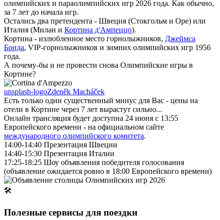
олимпийских и параолимпийских игр 2026 года. Как обычно,
за 7 лет до начала игр.
Остались два претендента - Швеция (Стокгольм и Оре) или
Италия (Милан и
Кортина д'Ампеццо
).
Кортина - излюбленное место горнолыжников,
Джеймса
Бонда
, VIP-горнолыжников и зимних олимпийских игр 1956
года.
А почему-бы и не провести снова Олимпийские игры в
Кортине?
unsplash-logo
Zdeněk Macháček
Есть только один существенный минус для Вас - цены на
отели в Кортине через 7 лет вырастут сильно...
Онлайн трансляция будет доступна 24 июня с 13:55
Европейского времени - на официальном сайте
международного олимпийского комитета
.
14:00-14:40 Презентация Швеции
14:40-15:30 Презентация Италии
17:25-18:25 Шоу объявления победителя голосования
(объявление ожидается ровно в 18:00 Европейского времени)
🛠
Полезные сервисы для поездки