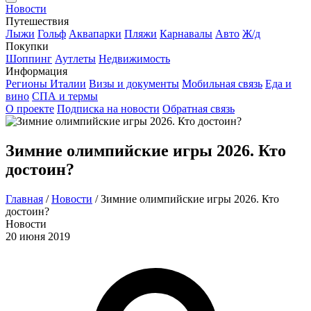
Новости
Путешествия
Лыжи
Гольф
Аквапарки
Пляжи
Карнавалы
Авто
Ж/д
Покупки
Шоппинг
Аутлеты
Недвижимость
Информация
Регионы Италии
Визы и документы
Мобильная связь
Еда и
вино
СПА и термы
О проекте
Подписка на новости
Обратная связь
Зимние олимпийские игры 2026. Кто
достоин?
Главная
/
Новости
/
Зимние олимпийские игры 2026. Кто
достоин?
Новости
20 июня 2019