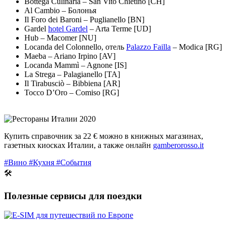
Bottega Culinaria – San Vito Chietino [CH]
Al Cambio – Болонья
Il Foro dei Baroni – Puglianello [BN]
Gardel
hotel Gardel
– Arta Terme [UD]
Hub – Macomer [NU]
Locanda del Colonnello, отель
Palazzo Failla
– Modica [RG]
Maeba – Ariano Irpino [AV]
Locanda Mammì – Agnone [IS]
La Strega – Palagianello [TA]
Il Tirabusciò – Bibbiena [AR]
Tocco D’Oro – Comiso [RG]
Купить справочник за 22 € можно в книжных магазинах,
газетных киосках Италии, а также онлайн
gamberorosso.it
#Вино
#Кухня
#События
🛠
Полезные сервисы для поездки