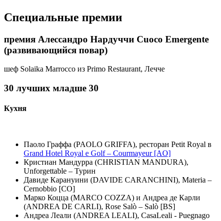
Специальные премии
премия Алессандро Нардуччи Cuoco Emergente
(развивающийся повар)
шеф Solaika Marrocco из Primo Restaurant, Лечче
30 лучших младше 30
Кухня
Паоло Граффа (PAOLO GRIFFA), ресторан Petit Royal в
Grand Hotel Royal e Golf – Courmayeur [AO]
Кристиан Мандурра (CHRISTIAN MANDURA),
Unforgettable – Турин
Давиде Карануини (DAVIDE CARANCHINI), Materia –
Cernobbio [CO]
Марко Коцца (MARCO COZZA) и Андреа де Карли
(ANDREA DE CARLI), Rose Salò – Salò [BS]
Андреа Леали (ANDREA LEALI), CasaLeali - Puegnago