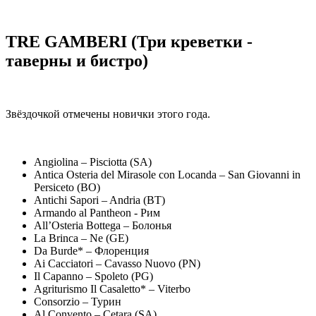
TRE GAMBERI (Три креветки -
таверны и бистро)
Звёздочкой отмечены новички этого года.
Angiolina – Pisciotta (SA)
Antica Osteria del Mirasole con Locanda – San Giovanni in
Persiceto (BO)
Antichi Sapori – Andria (BT)
Armando al Pantheon - Рим
All’Osteria Bottega – Болонья
La Brinca – Ne (GE)
Da Burde* – Флоренция
Ai Cacciatori – Cavasso Nuovo (PN)
Il Capanno – Spoleto (PG)
Agriturismo Il Casaletto* – Viterbo
Consorzio – Турин
Al Convento – Cetara (SA)