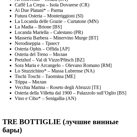
Caffè La Crepa – Isola Dovarese (CR)
Ai Due Platani* – Parma
Futura Osteria – Monteriggioni (SI)
La Locanda delle Grazie – Curtatone (MN)
La Madia – Brione [BS]
Locanda Mariella – Calestano (PR)
Masseria Barbera – Minervino Murge [BT]
Nerodiseppia – Триест
Osteria Ophis – Offida [AP]
Osteria del Treno – Милан
Pretzhof – Val di Vizze/Pfitsch [BZ]
Sora Maria e Arcangelo – Olevano Romano [RM]
Lo Stuzzichino* – Massa Lubrense (NA)
Tischi Toschi – Taormina [ME]
Trippa – Милан
Vecchia Marina – Roseto degli Abruzzi [TE]
Osteria della Villetta dal 1900 – Palazzolo sull’Oglio [BS]
Vino e Cibo* – Senigallia (AN)
TRE BOTTIGLIE (лучшие винные
бары)