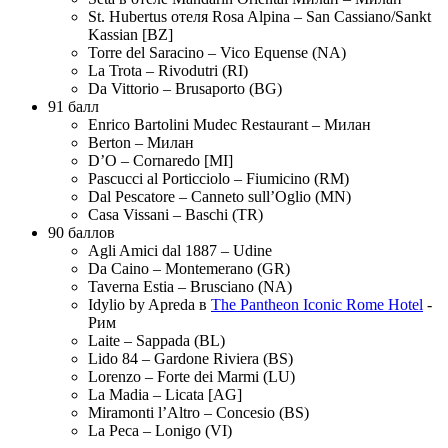
St. Hubertus отеля Rosa Alpina – San Cassiano/Sankt
Kassian [BZ]
Torre del Saracino – Vico Equense (NA)
La Trota – Rivodutri (RI)
Da Vittorio – Brusaporto (BG)
91 балл
Enrico Bartolini Mudec Restaurant – Милан
Berton – Милан
D’O – Cornaredo [MI]
Pascucci al Porticciolo – Fiumicino (RM)
Dal Pescatore – Canneto sull’Oglio (MN)
Casa Vissani – Baschi (TR)
90 баллов
Agli Amici dal 1887 – Udine
Da Caino – Montemerano (GR)
Taverna Estia – Brusciano (NA)
Idylio by Apreda в
The Pantheon Iconic Rome Hotel
-
Рим
Laite – Sappada (BL)
Lido 84 – Gardone Riviera (BS)
Lorenzo – Forte dei Marmi (LU)
La Madia – Licata [AG]
Miramonti l’Altro – Concesio (BS)
La Peca – Lonigo (VI)