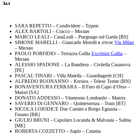
Зал
SARA REPETTO – Condividere – Турин
ALEX BARTOLI – Cracco – Милан
MARCO LEALI – CasaLeali – Puegnago sul Garda [BS]
SIMONE MARELLI – Giancarlo Morelli в отеле
Viu Milan
– Милан
PAOLO PORFIDIO – Terrazza Gallia
Excelsior Gallia
–
Милан
ALESSIO SPADONE – La Bandiera – Civitella Casanova
[PE]
PASCAL TINARI – Villa Maiella – Guardiagrele [CH]
ALFREDO BUONANNO – Kresios – Telese Terme [BN]
BONAVENTURA FERRARA – Il Faro di Capo d’Orso –
Maiori [SA]
DONATO ADDESSO – Vitantonio Lombardo – Matera
SAVERIO DI GENNARO – Quintessenza – Trani [BT]
NICOLA LOIODICE Due Camini a Borgo Egnazia –
Fasano [BR]
GIULIO BRUNI – Capofaro Locanda & Malvasia – Salina
[ME]
ROBERTA COZZETTO – Sapio – Catania