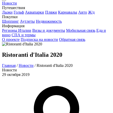
Новости
Путешествия
Лыжи
Гольф
Аквапарки
Пляжи
Карнавалы
Авто
Ж/д
Покупки
Шоппинг
Аутлеты
Недвижимость
Информация
Регионы Италии
Визы и документы
Мобильная связь
Еда и
вино
СПА и термы
О проекте
Подписка на новости
Обратная связь
Ristoranti d'Italia 2020
Главная
/
Новости
/
Ristoranti d'Italia 2020
Новости
29 октября 2019