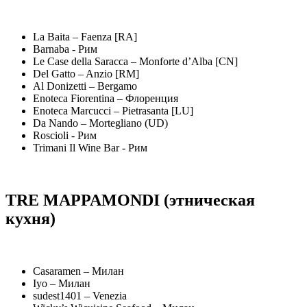
La Baita – Faenza [RA]
Barnaba - Рим
Le Case della Saracca – Monforte d’Alba [CN]
Del Gatto – Anzio [RM]
Al Donizetti – Bergamo
Enoteca Fiorentina – Флоренция
Enoteca Marcucci – Pietrasanta [LU]
Da Nando – Mortegliano (UD)
Roscioli - Рим
Trimani Il Wine Bar - Рим
TRE MAPPAMONDI (этническая
кухня)
Casaramen – Милан
Iyo – Милан
sudest1401 – Venezia