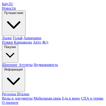
Italy
2U
Новости
Путешествия
Лыжи
Гольф
Аквапарки
Пляжи
Карнавалы
Авто
Ж/д
Покупки
Шоппинг
Аутлеты
Недвижимость
Информация
Регионы Италии
Визы и документы
Мобильная связь
Еда и вино
СПА и термы
О проекте