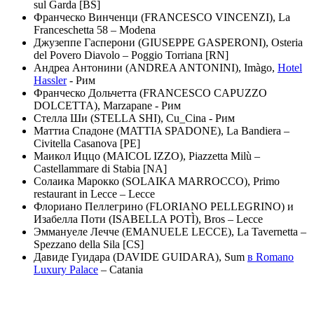
sul Garda [BS]
Франческо Винченци (FRANCESCO VINCENZI), La
Franceschetta 58 – Modena
Джузеппе Гасперони (GIUSEPPE GASPERONI), Osteria
del Povero Diavolo – Poggio Torriana [RN]
Андреа Антонини (ANDREA ANTONINI), Imàgo,
Hotel
Hassler
- Рим
Франческо Дольчетта (FRANCESCO CAPUZZO
DOLCETTA), Marzapane - Рим
Стелла Ши (STELLA SHI), Cu_Cina - Рим
Маттиа Спадоне (MATTIA SPADONE), La Bandiera –
Civitella Casanova [PE]
Маикол Иццо (MAICOL IZZO), Piazzetta Milù –
Castellammare di Stabia [NA]
Солаика Марокко (SOLAIKA MARROCCO), Primo
restaurant in Lecce – Lecce
Флориано Пеллегрино (FLORIANO PELLEGRINO) и
Изабелла Поти (ISABELLA POTÌ), Bros – Lecce
Эммануеле Лечче (EMANUELE LECCE), La Tavernetta –
Spezzano della Sila [CS]
Давиде Гуидара (DAVIDE GUIDARA), Sum
в Romano
Luxury Palace
– Catania