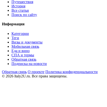
Путешествия
История
Все статьи
Поиск по сайту
Информация
Категории
Теги
Визы и документы
Мобильная связь
Еда и вино
СПА и термы
Обратная связь
Подписка на новости
Обратная связь
О проекте
Политика конфиденциальности
© 2026 Italy2U.ru. Все права защищены.
Мы используем файлы cookie (Google Analytics) для анализа
посещаемости и показа релевантной рекламы. Продолжая