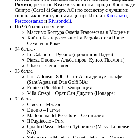
Ромито
, ресторан
Reale
в курортном городке Кастель ди
Сангро (Castel di Sangro, AQ) по соседству с лучшими
горнолыжными курортами центра Италии
Roccaraso
,
Pescocostanzo
и
Rivisondoli
.
По 95 баллов получили
Массимо Боттура Osteria Francescana в Модене и
Хайнц Бек в ресторане La Pergola отеля Rome
Cavalieri в Риме
94 балла -
Le Calandre – Рубано (провинция Падуя)
Piazza Duomo – Альба (пров. Кунео, Пьемонт)
Uliassi – Сенигалия
93 балла
Don Alfonso 1890– Сант Агата ди дуе Гольфи
(Sant’Agata sui Due Golfi NA)
Enoteca Pinchiorri – Флоренция
Villa Crespi – Орат Сан Джулио (Новарра)
92 балла
Cracco – Милан
Duomo – Рагуза
Madonnina del Pescatore – Сенигалия
Il Pagliaccio - Рим
Quattro Passi – Масса Лубринезе (Massa Lubrense
NA)
Seta в отеле Mandarin Oriental Милан – Милан