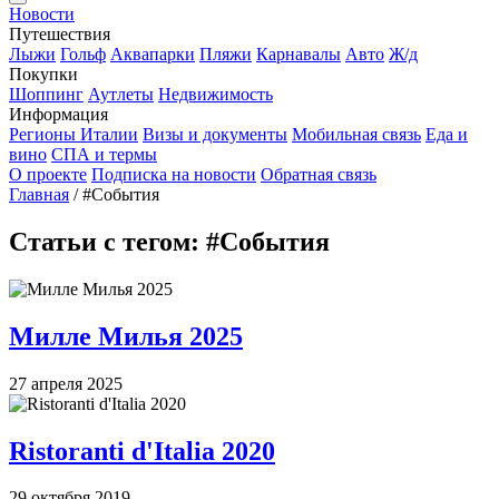
Новости
Путешествия
Лыжи
Гольф
Аквапарки
Пляжи
Карнавалы
Авто
Ж/д
Покупки
Шоппинг
Аутлеты
Недвижимость
Информация
Регионы Италии
Визы и документы
Мобильная связь
Еда и
вино
СПА и термы
О проекте
Подписка на новости
Обратная связь
Главная
/
#События
Статьи с тегом: #События
Милле Милья 2025
27 апреля 2025
Ristoranti d'Italia 2020
29 октября 2019