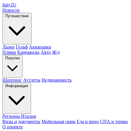
Italy
2U
Новости
Путешествия
Лыжи
Гольф
Аквапарки
Пляжи
Карнавалы
Авто
Ж/д
Покупки
Шоппинг
Аутлеты
Недвижимость
Информация
Регионы Италии
Визы и документы
Мобильная связь
Еда и вино
СПА и термы
О проекте