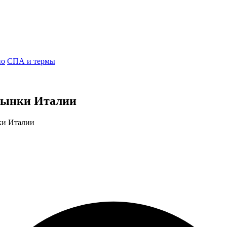
но
СПА и термы
 рынки Италии
ки Италии