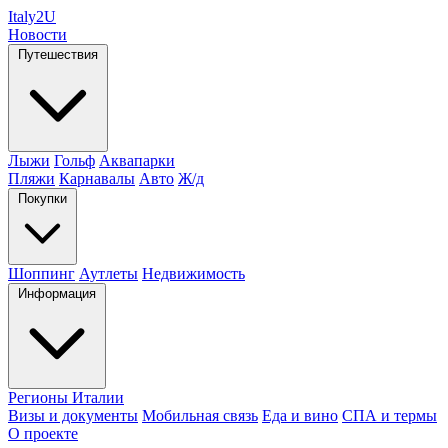
Italy
2U
Новости
Путешествия
Лыжи
Гольф
Аквапарки
Пляжи
Карнавалы
Авто
Ж/д
Покупки
Шоппинг
Аутлеты
Недвижимость
Информация
Регионы Италии
Визы и документы
Мобильная связь
Еда и вино
СПА и термы
О проекте