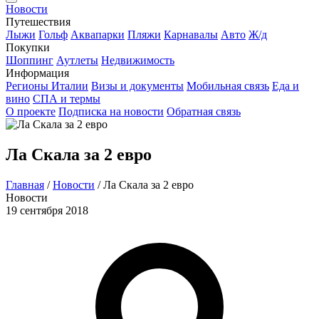
Новости
Путешествия
Лыжи
Гольф
Аквапарки
Пляжи
Карнавалы
Авто
Ж/д
Покупки
Шоппинг
Аутлеты
Недвижимость
Информация
Регионы Италии
Визы и документы
Мобильная связь
Еда и
вино
СПА и термы
О проекте
Подписка на новости
Обратная связь
Ла Скала за 2 евро
Главная
/
Новости
/
Ла Скала за 2 евро
Новости
19 сентября 2018