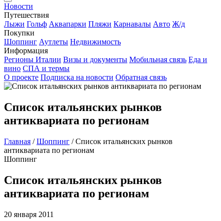
Новости
Путешествия
Лыжи
Гольф
Аквапарки
Пляжи
Карнавалы
Авто
Ж/д
Покупки
Шоппинг
Аутлеты
Недвижимость
Информация
Регионы Италии
Визы и документы
Мобильная связь
Еда и
вино
СПА и термы
О проекте
Подписка на новости
Обратная связь
Список итальянских рынков
антиквариата по регионам
Главная
/
Шоппинг
/
Список итальянских рынков
антиквариата по регионам
Шоппинг
Список итальянских рынков
антиквариата по регионам
20 января 2011