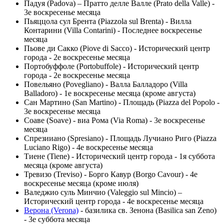
Падуя (Padova) – Пратто делле Валле (Prato della Valle) -
3е воскресенье месяца
Пьяццола сул Брента (Piazzola sul Brenta) - Вилла
Контарини (Villa Contarini) - Последнее воскресенье
месяца
Пьове ди Сакко (Piove di Sacco) - Исторический центр
города - 2е воскресенье месяца
Портобуффоле (Portobuffole) - Исторический центр
города - 2е воскресенье месяца
Повельяно (Povegliano) - Валла Балладоро (Villa
Balladoro) - 1е воскресенье месяца (кроме августа)
Сан Мартино (San Martino) - Площадь (Piazza del Popolo -
3е воскресенье месяца
Соаве (Soave) - виа Рома (Via Roma) - 3е воскресенье
месяца
Спрезииано (Spresiano) - Площадь Лучиано Риго (Piazza
Luciano Rigo) - 4е воскресенье месяца
Тиене (Tiene) - Исторический центр города - 1я суббота
месяца (кроме августа)
Тревизо (Treviso) - Борго Кавур (Borgo Cavour) - 4е
воскресенье месяца (кроме июля)
Валеджио суль Минчио (Valeggio sul Mincio) –
Исторический центр города - 4е воскресенье месяца
Верона (Verona)
- базилика св. Зенона (Basilica san Zeno)
- 3е суббота месяца