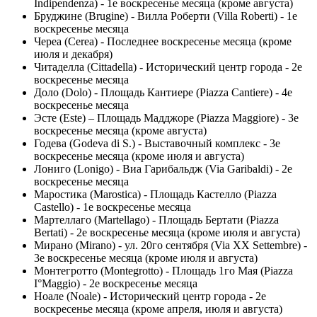
Indipendenza) - 1е воскресенье месяца (кроме августа)
Бруджине (Brugine) - Вилла Роберти (Villa Roberti) - 1е
воскресенье месяца
Череа (Cerea) - Последнее воскресенье месяца (кроме
июля и декабря)
Читаделла (Cittadella) - Исторический центр города - 2е
воскресенье месяца
Доло (Dolo) - Площадь Кантиере (Piazza Cantiere) - 4е
воскресенье месяца
Эсте (Este) – Площадь Мадджоре (Piazza Maggiore) - 3е
воскресенье месяца (кроме августа)
Годева (Godeva di S.) - Выставочный комплекс - 3е
воскресенье месяца (кроме июля и августа)
Лониго (Lonigo) - Виа Гарибальдж (Via Garibaldi) - 2е
воскресенье месяца
Маростика (Marostica) - Площадь Кастелло (Piazza
Castello) - 1е воскресенье месяца
Мартеллаго (Martellago) - Площадь Бертати (Piazza
Bertati) - 2е воскресенье месяца (кроме июля и августа)
Мирано (Mirano) - ул. 20го сентября (Via XX Settembre) -
3е воскресенье месяца (кроме июля и августа)
Монтегротто (Montegrotto) - Площадь 1го Мая (Piazza
I°Maggio) - 2е воскресенье месяца
Ноале (Noale) - Исторический центр города - 2е
воскресенье месяца (кроме апреля, июля и августа)