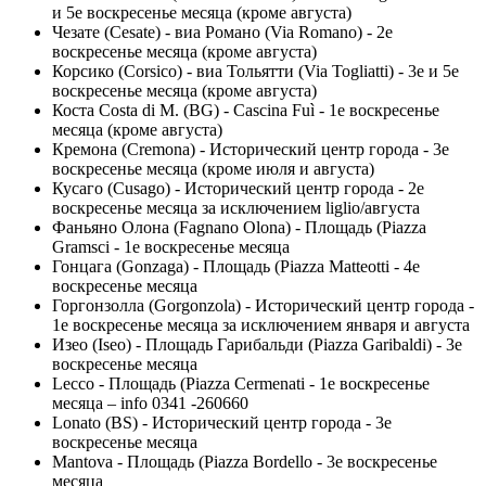
и 5е воскресенье месяца (кроме августа)
Чезате (Cesate) - виа Романо (Via Romano) - 2е
воскресенье месяца (кроме августа)
Корсико (Corsico) - виа Тольятти (Via Togliatti) - 3е и 5е
воскресенье месяца (кроме августа)
Коста Costa di M. (BG) - Cascina Fuì - 1е воскресенье
месяца (кроме августа)
Кремона (Cremona) - Исторический центр города - 3е
воскресенье месяца (кроме июля и августа)
Кусаго (Cusago) - Исторический центр города - 2е
воскресенье месяца за исключением liglio/августа
Фаньяно Олона (Fagnano Olona) - Площадь (Piazza
Gramsci - 1е воскресенье месяца
Гонцага (Gonzaga) - Площадь (Piazza Matteotti - 4е
воскресенье месяца
Горгонзолла (Gorgonzola) - Исторический центр города -
1е воскресенье месяца за исключением января и августа
Изео (Iseo) - Площадь Гарибальди (Piazza Garibaldi) - 3е
воскресенье месяца
Lecco - Площадь (Piazza Cermenati - 1е воскресенье
месяца – info 0341 -260660
Lonato (BS) - Исторический центр города - 3е
воскресенье месяца
Mantova - Площадь (Piazza Bordello - 3е воскресенье
месяца