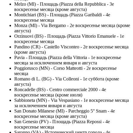
Melzo (MI) - Площадь (Piazza della Repubblica - 3е
воскресенье месяца (кроме августа)
Montichiari (BS) - Площадь (Piazza Garibaldi - 4е
воскресенье месяца
Monza (MI) - Via Bergamo - 2е воскресенье месяца (кроме
августа)
Orzinuovi (BS) - Площадь (Piazza Vittorio Emanuele - 1е
воскресенье месяца
Pandino (CR) - Castello Visconteo - 2е воскресенье месяца
(кроме августа)
Pavia - Площадь (Piazza della Vittoria - 1е воскресенье
месяца за исключением января и августа
Poggiorusco (MN) - Corso Matteotti - 2е воскресенье
месяца
Romano di L. (BG) - Via Colleoni - 1е суббота (кроме
августа)
Roncadelle (BS) - Centro commerciale 2000 - 4е
воскресенье месяца (кроме июля)
Sabbioneta (MN) - Via Vespasiano - 1е воскресенье месяца
за исключением января и августа
San Donato Milanese (MI) - Parcheggio 5° Snam - 4е
воскресенье месяца (кроме августа)
San Genesio (PV) - Площадь (Piazza Repossi - 4е
воскресенье месяца
Saronno (VA) - Исторический центр города - 4е