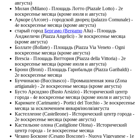
августа)
Милан (Milano) - Площадь Лотто (Piazale Lotto) - 2е
воскресенье месяца (кроме июля и августа)
Аркоре (Arcore) - городской дворец (palazzo Comunale) -
4е воскресенье месяца (кроме августа)
старый город
Бергамо (Bergamo
Alta) - Площадь
Анджеличи (Piazza Angelici) - 3е воскресенье месяца
(кроме августа)
Боллате (Bollate) - Площадь (Piazza Via Veneto - Ogni
воскресенье месяца (кроме августа)
Brescia - Площадь Виттория (Piazza della Vittoria) - 2е
воскресенье месяца (кроме июля и августа)
Брони (Broni) - Площадь Гарибальди (Piazza Garibaldi) -
2е воскресенье месяца
Буччинаско (Buccinasco) - Промышленная зона (Zona
artigianale) - 2е воскресенье месяца (кроме августа)
Бусто Арсидзио (Busto Arsizio) - Исторический центр
города - 4е воскресенье месяца (кроме июля и августа)
Каримате (Carimante) - Portici del Torchio - 3е воскресенье
месяца за исключением января/июля/августа
Кастеллеоне (Castelleone) - Исторический центр города -
2е воскресенье месяца (кроме августа)
Кастильоне олона (Castiglione Olona) - Исторический
центр города - 1е воскресенье месяца
Чезано Босконе (Cesano Boscone) - Nuova Vigevanese - 1е