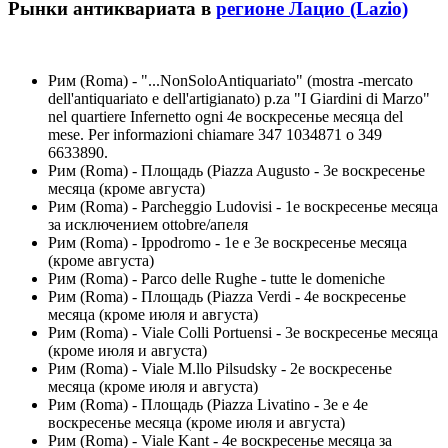
Рынки антиквариата в
регионе Лацио (Lazio)
Рим (Roma) - "...NonSoloAntiquariato" (mostra -mercato
dell'antiquariato e dell'artigianato) p.za "I Giardini di Marzo"
nel quartiere Infernetto ogni 4е воскресенье месяца del
mese. Per informazioni chiamare 347 1034871 o 349
6633890.
Рим (Roma) - Площадь (Piazza Augusto - 3е воскресенье
месяца (кроме августа)
Рим (Roma) - Parcheggio Ludovisi - 1е воскресенье месяца
за исключением ottobre/апеля
Рим (Roma) - Ippodromo - 1е e 3е воскресенье месяца
(кроме августа)
Рим (Roma) - Parco delle Rughe - tutte le domeniche
Рим (Roma) - Площадь (Piazza Verdi - 4е воскресенье
месяца (кроме июля и августа)
Рим (Roma) - Viale Colli Portuensi - 3е воскресенье месяца
(кроме июля и августа)
Рим (Roma) - Viale M.llo Pilsudsky - 2е воскресенье
месяца (кроме июля и августа)
Рим (Roma) - Площадь (Piazza Livatino - 3е e 4е
воскресенье месяца (кроме июля и августа)
Рим (Roma) - Viale Kant - 4е воскресенье месяца за