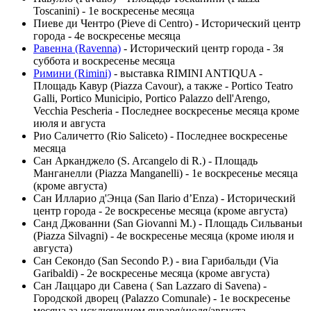
Toscanini) - 1е воскресенье месяца
Пиеве ди Чентро (Pieve di Centro) - Исторический центр
города - 4е воскресенье месяца
Равенна (Ravenna)
- Исторический центр города - 3я
суббота и воскресенье месяца
Римини (Rimini)
- выставка RIMINI ANTIQUA -
Площадь Кавур (Piazza Cavour), а также - Portico Teatro
Galli, Portico Municipio, Portico Palazzo dell'Arengo,
Vecchia Pescheria - Последнее воскресенье месяца кроме
июля и августа
Рио Саличетто (Rio Saliceto) - Последнее воскресенье
месяца
Сан Арканджело (S. Arcangelo di R.) - Площадь
Манганелли (Piazza Manganelli) - 1е воскресенье месяца
(кроме августа)
Сан Илларио д'Энца (San Ilario d’Enza) - Исторический
центр города - 2е воскресенье месяца (кроме августа)
Санд Джованни (San Giovanni M.) - Площадь Сильваньи
(Piazza Silvagni) - 4е воскресенье месяца (кроме июля и
августа)
Сан Секондо (San Secondo P.) - виа Гарибальди (Via
Garibaldi) - 2е воскресенье месяца (кроме августа)
Сан Лаццаро ди Савена ( San Lazzaro di Savena) -
Городской дворец (Palazzo Comunale) - 1е воскресенье
месяца за исключением января/июля/августа