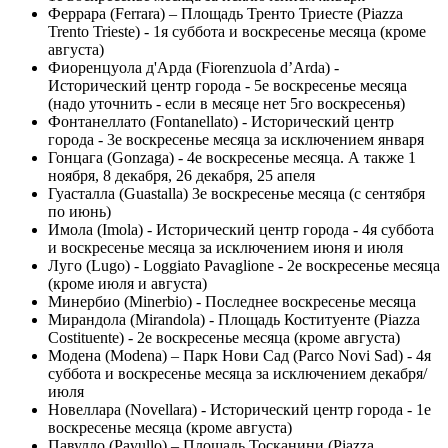
Феррара (Ferrara) – Площадь Тренто Триесте (Piazza
Trento Trieste) - 1я суббота и воскресенье месяца (кроме
августа)
Фиоренцуола д'Арда (Fiorenzuola d’Arda) -
Исторический центр города - 5е воскресенье месяца
(надо уточнить - если в месяце нет 5го воскресенья)
Фонтанеллато (Fontanellato) - Исторический центр
города - 3е воскресенье месяца за исключением января
Гонцага (Gonzaga) - 4е воскресенье месяца. А также 1
ноября, 8 декабря, 26 декабря, 25 апеля
Гуасталла (Guastalla) 3е воскресенье месяца (с сентября
по июнь)
Имола (Imola) - Исторический центр города - 4я суббота
и воскресенье месяца за исключением июня и июля
Луго (Lugo) - Loggiato Pavaglione - 2е воскресенье месяца
(кроме июля и августа)
Минербио (Minerbio) - Последнее воскресенье месяца
Мирандола (Mirandola) - Площадь Коституенте (Piazza
Costituente) - 2е воскресенье месяца (кроме августа)
Модена (Modena) – Парк Нови Сад (Parco Novi Sad) - 4я
суббота и воскресенье месяца за исключением декабря/
июля
Новеллара (Novellara) - Исторический центр города - 1е
воскресенье месяца (кроме августа)
Павулло (Pavullo) – Площадь Тосканини (Piazza