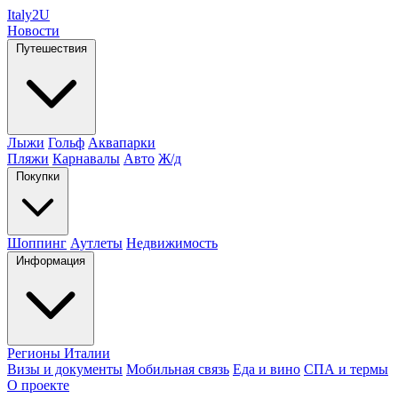
Italy
2U
Новости
Путешествия
Лыжи
Гольф
Аквапарки
Пляжи
Карнавалы
Авто
Ж/д
Покупки
Шоппинг
Аутлеты
Недвижимость
Информация
Регионы Италии
Визы и документы
Мобильная связь
Еда и вино
СПА и термы
О проекте