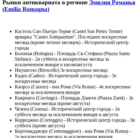
Рынки антиквариата в регионе
Эмилия Романья
(Emilia Romagna)
Кастель Сан Пьетро Терме (Castel San Pietro Terme)
ярмарка "Castro Antiquarium", Последнее воскресенье
месяца (кроме летних месяцев) - Исторический центр
города
Болонья (Bologna) - Площадь Св.Стефана (Piazza Santo
Stefano) - 2я суббота и воскресенье месяца за
исключением января и июля/августа
Икушелло (Brescello) 3е воскресенье месяца
Кадео (Cadeo) - Исторический центр города - 3е
воскресенье месяца
Каорсо (Caorso) - виа Рома (Via Roma) - 4е воскресенье
месяца за исключением января
Кавриаго (Cavriago) - Площадь Дзанти (Piazza Zanti) - 3е
воскресенье месяца (кроме августа)
Чезена (Cesena) - Исторический центр города - 1я
суббота месяца за исключением января и августа
Корреджио (Correggio) - Исторический центр города - 3я
суббота (кроме августа)
Кортемадджоре (Cortemaggiore) - виа Рома (Via Roma) -
1е воскресенье месяца за исключением января