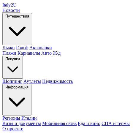
Italy
2U
Новости
Путешествия
Лыжи
Гольф
Аквапарки
Пляжи
Карнавалы
Авто
Ж/д
Покупки
Шоппинг
Аутлеты
Недвижимость
Информация
Регионы Италии
Визы и документы
Мобильная связь
Еда и вино
СПА и термы
О проекте