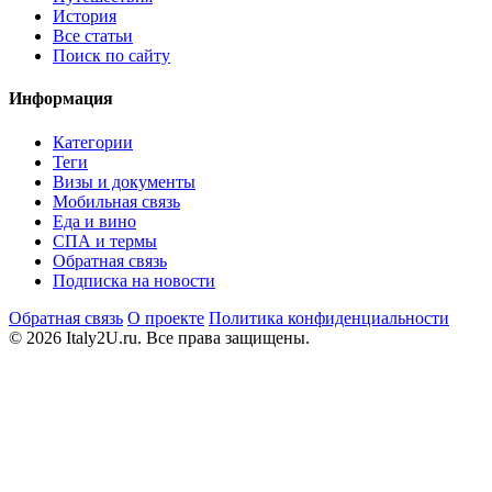
История
Все статьи
Поиск по сайту
Информация
Категории
Теги
Визы и документы
Мобильная связь
Еда и вино
СПА и термы
Обратная связь
Подписка на новости
Обратная связь
О проекте
Политика конфиденциальности
© 2026 Italy2U.ru. Все права защищены.
Мы используем файлы cookie (Google Analytics) для анализа
посещаемости и показа релевантной рекламы. Продолжая