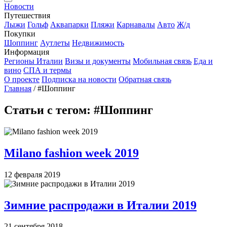
Новости
Путешествия
Лыжи
Гольф
Аквапарки
Пляжи
Карнавалы
Авто
Ж/д
Покупки
Шоппинг
Аутлеты
Недвижимость
Информация
Регионы Италии
Визы и документы
Мобильная связь
Еда и
вино
СПА и термы
О проекте
Подписка на новости
Обратная связь
Главная
/
#Шоппинг
Статьи с тегом: #Шоппинг
Milano fashion week 2019
12 февраля 2019
Зимние распродажи в Италии 2019
21 сентября 2018