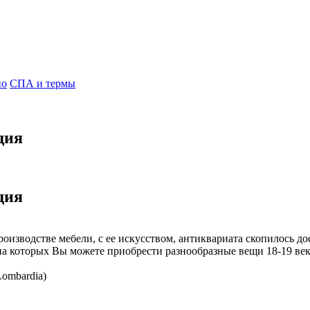
но
СПА и термы
дия
дия
роизводстве мебели, с ее искусством, антиквариата скопилось до
а которых Вы можете приобрести разнообразные вещи 18-19 векоа
ombardia)