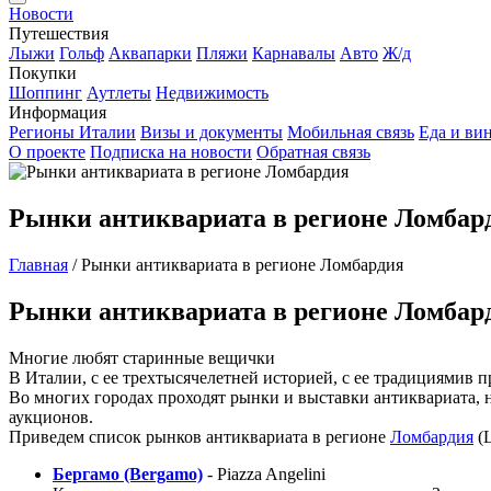
Новости
Путешествия
Лыжи
Гольф
Аквапарки
Пляжи
Карнавалы
Авто
Ж/д
Покупки
Шоппинг
Аутлеты
Недвижимость
Информация
Регионы Италии
Визы и документы
Мобильная связь
Еда и ви
О проекте
Подписка на новости
Обратная связь
Рынки антиквариата в регионе Ломбар
Главная
/
Рынки антиквариата в регионе Ломбардия
Рынки антиквариата в регионе Ломбар
Многие любят старинные вещички
В Италии, с ее трехтысячелетней историей, с ее традициямив п
Во многих городах проходят рынки и выставки антиквариата, н
аукционов.
Приведем список рынков антиквариата в регионе
Ломбардия
(L
Бергамо (Bergamo)
- Piazza Angelini