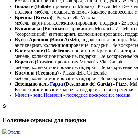
Коллекционирование, гравюры, книги, подарки - 3е воск
Боллате (Bollate
, провинция Милан) - Piazza della Resisten
подарки, мебель, товары для дома - Каждое воскресенье с 8
Брешиа (Brescia)
- Piazza della Vittoria
мебель, картины, коллекционирование, подарки - 2е вос
Буччинаско (Buccinasco
, провинция Милан) - Via Meucci
"современный" антиквариат, коллекционирование, подарк
Бусто Арсицио (Busto Arsizio
, недалеко от аэропорта Ма
антиквариат, коллекционирование, подарки - 4е воскресе
Кастеллеоне (Castelleone,
провинция Кремона) - историч
мебель, коллекционирование, подарки - 2е воскресенье 
Корсико (Corsico,
провинция Милан) - Via Togliatti
мебель, коллекционирование, подарки - 3е воскресенье 
Кремона (Cremona)
- Piazza della Cattedrale
мебель, коллекционирование, подарки - 3е воскресенье к
Дезенцано дель
Гарда
(Desenzano del Garda)
- Piazza Mal
Коллекционирование, мебель, подарки - 1е воскресенье к
Милан - зона Навильи - последнее воскресенье месяца
🛠
Полезные сервисы для поездки