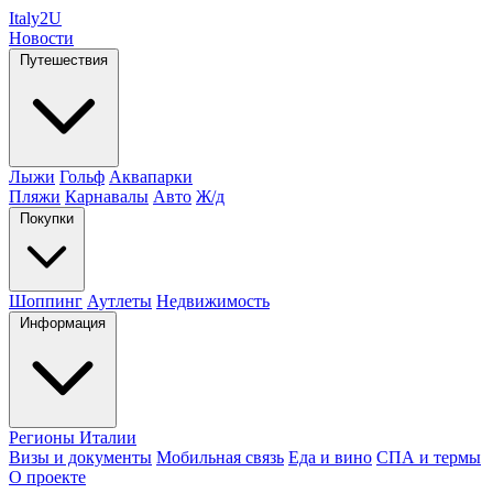
Italy
2U
Новости
Путешествия
Лыжи
Гольф
Аквапарки
Пляжи
Карнавалы
Авто
Ж/д
Покупки
Шоппинг
Аутлеты
Недвижимость
Информация
Регионы Италии
Визы и документы
Мобильная связь
Еда и вино
СПА и термы
О проекте