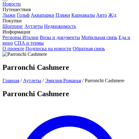
Новости
Путешествия
Лыжи
Гольф
Аквапарки
Пляжи
Карнавалы
Авто
Ж/д
Покупки
Шоппинг
Аутлеты
Недвижимость
Информация
Регионы Италии
Визы и документы
Мобильная связь
Еда и
вино
СПА и термы
О проекте
Подписка на новости
Обратная связь
Parronchi Cashmere
Главная
/
Аутлеты
/
Эмилия-Романья
/
Parronchi Cashmere
Parronchi Cashmere