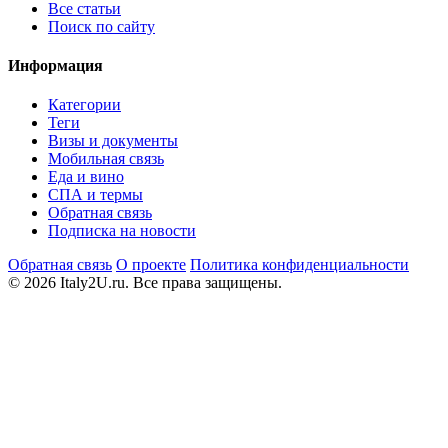
Все статьи
Поиск по сайту
Информация
Категории
Теги
Визы и документы
Мобильная связь
Еда и вино
СПА и термы
Обратная связь
Подписка на новости
Обратная связь
О проекте
Политика конфиденциальности
© 2026 Italy2U.ru. Все права защищены.
Мы используем файлы cookie (Google Analytics) для анализа
посещаемости и показа релевантной рекламы. Продолжая
использовать сайт, вы соглашаетесь с
политикой
конфиденциальности
.