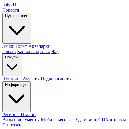
Italy
2U
Новости
Путешествия
Лыжи
Гольф
Аквапарки
Пляжи
Карнавалы
Авто
Ж/д
Покупки
Шоппинг
Аутлеты
Недвижимость
Информация
Регионы Италии
Визы и документы
Мобильная связь
Еда и вино
СПА и термы
О проекте