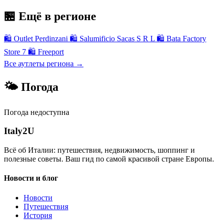
🏪 Ещё в регионе
🛍
Outlet Perdinzani
🛍
Salumificio Sacas S R L
🛍
Bata Factory
Store 7
🛍
Freeport
Все аутлеты региона →
🌤 Погода
Погода недоступна
Italy
2U
Всё об Италии: путешествия, недвижимость, шоппинг и
полезные советы. Ваш гид по самой красивой стране Европы.
Новости и блог
Новости
Путешествия
История