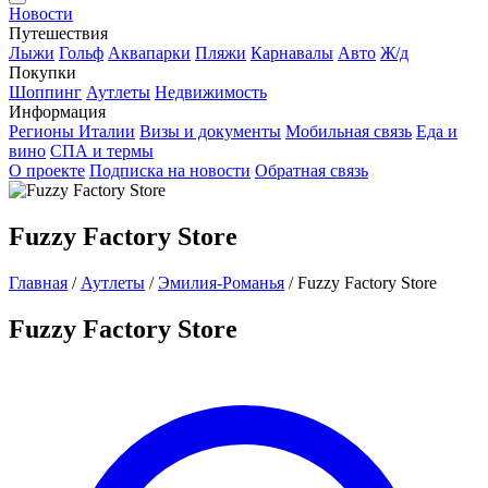
Новости
Путешествия
Лыжи
Гольф
Аквапарки
Пляжи
Карнавалы
Авто
Ж/д
Покупки
Шоппинг
Аутлеты
Недвижимость
Информация
Регионы Италии
Визы и документы
Мобильная связь
Еда и
вино
СПА и термы
О проекте
Подписка на новости
Обратная связь
Fuzzy Factory Store
Главная
/
Аутлеты
/
Эмилия-Романья
/
Fuzzy Factory Store
Fuzzy Factory Store