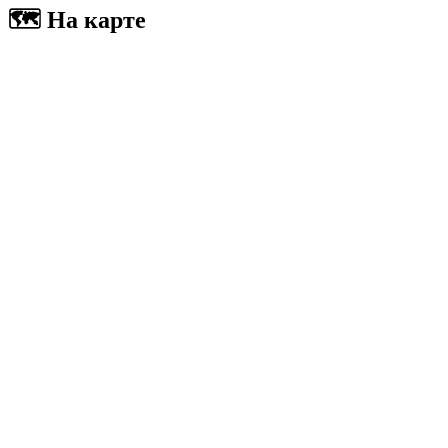
🗺
На карте