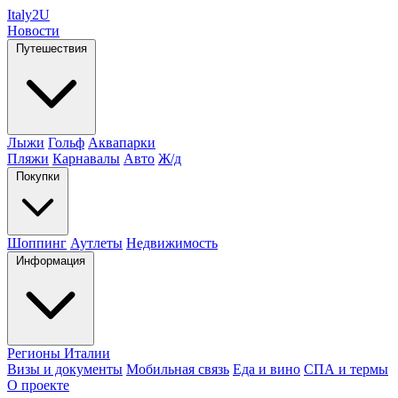
Italy
2U
Новости
Путешествия
Лыжи
Гольф
Аквапарки
Пляжи
Карнавалы
Авто
Ж/д
Покупки
Шоппинг
Аутлеты
Недвижимость
Информация
Регионы Италии
Визы и документы
Мобильная связь
Еда и вино
СПА и термы
О проекте