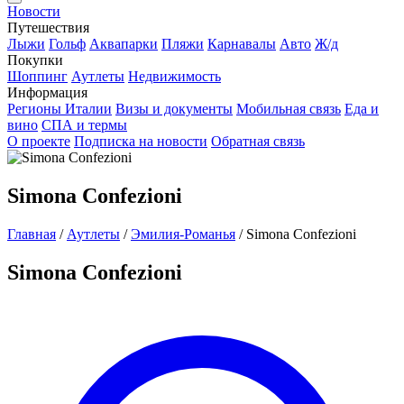
Новости
Путешествия
Лыжи
Гольф
Аквапарки
Пляжи
Карнавалы
Авто
Ж/д
Покупки
Шоппинг
Аутлеты
Недвижимость
Информация
Регионы Италии
Визы и документы
Мобильная связь
Еда и
вино
СПА и термы
О проекте
Подписка на новости
Обратная связь
Simona Confezioni
Главная
/
Аутлеты
/
Эмилия-Романья
/
Simona Confezioni
Simona Confezioni