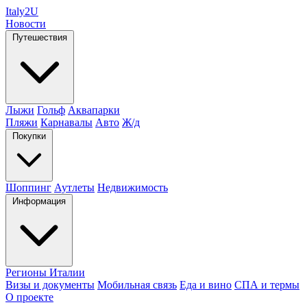
Italy
2U
Новости
Путешествия
Лыжи
Гольф
Аквапарки
Пляжи
Карнавалы
Авто
Ж/д
Покупки
Шоппинг
Аутлеты
Недвижимость
Информация
Регионы Италии
Визы и документы
Мобильная связь
Еда и вино
СПА и термы
О проекте