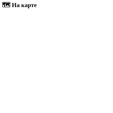
🗺
На карте