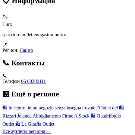
📋 Информация
🏷
Тип:
spaccio-e-outlet-enogastronomico
📍
Регион:
Лацио
📞 Контакты
📞
Телефон
06 68300111
🏪 Ещё в регионе
🛍
In centro, in un negozio senza insegna trovate l’Outlet del
🛍
Rizzari Jolanda Abbigliamento Firme A Stock
🛍
Quadrifoglio
Outlet
🛍
La Giraffa Outlet
Все аутлеты региона →