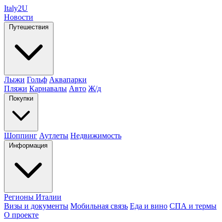
Italy
2U
Новости
Путешествия
Лыжи
Гольф
Аквапарки
Пляжи
Карнавалы
Авто
Ж/д
Покупки
Шоппинг
Аутлеты
Недвижимость
Информация
Регионы Италии
Визы и документы
Мобильная связь
Еда и вино
СПА и термы
О проекте