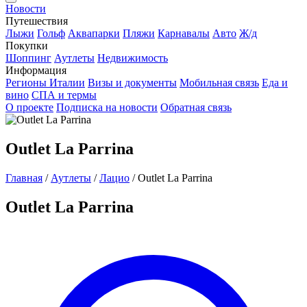
Новости
Путешествия
Лыжи
Гольф
Аквапарки
Пляжи
Карнавалы
Авто
Ж/д
Покупки
Шоппинг
Аутлеты
Недвижимость
Информация
Регионы Италии
Визы и документы
Мобильная связь
Еда и
вино
СПА и термы
О проекте
Подписка на новости
Обратная связь
Outlet La Parrina
Главная
/
Аутлеты
/
Лацио
/
Outlet La Parrina
Outlet La Parrina