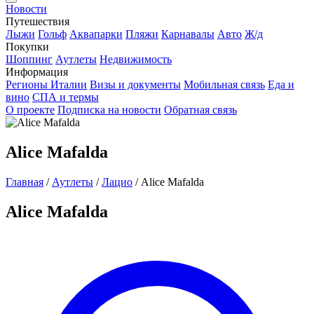
Новости
Путешествия
Лыжи
Гольф
Аквапарки
Пляжи
Карнавалы
Авто
Ж/д
Покупки
Шоппинг
Аутлеты
Недвижимость
Информация
Регионы Италии
Визы и документы
Мобильная связь
Еда и
вино
СПА и термы
О проекте
Подписка на новости
Обратная связь
Alice Mafalda
Главная
/
Аутлеты
/
Лацио
/
Alice Mafalda
Alice Mafalda