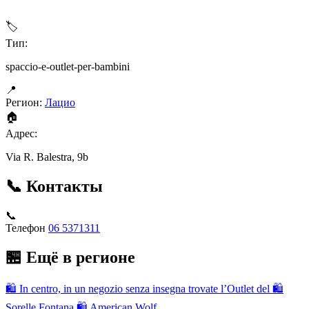
🏷
Тип:
spaccio-e-outlet-per-bambini
📍
Регион:
Лацио
🏠
Адрес:
Via R. Balestra, 9b
📞 Контакты
📞
Телефон
06 5371311
🏪 Ещё в регионе
🛍
In centro, in un negozio senza insegna trovate l’Outlet del
🛍
Sorelle Fontana
🛍
American Wolf