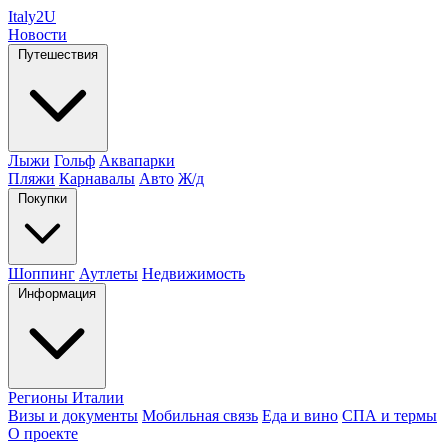
Italy
2U
Новости
Путешествия
Лыжи
Гольф
Аквапарки
Пляжи
Карнавалы
Авто
Ж/д
Покупки
Шоппинг
Аутлеты
Недвижимость
Информация
Регионы Италии
Визы и документы
Мобильная связь
Еда и вино
СПА и термы
О проекте