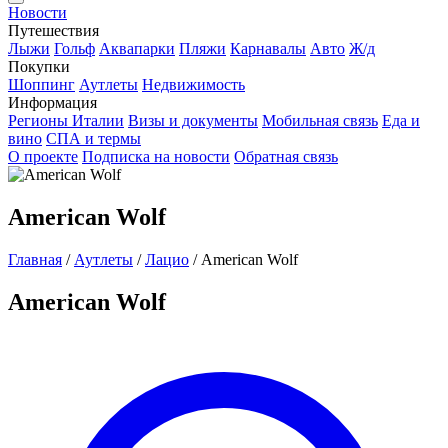
Новости
Путешествия
Лыжи
Гольф
Аквапарки
Пляжи
Карнавалы
Авто
Ж/д
Покупки
Шоппинг
Аутлеты
Недвижимость
Информация
Регионы Италии
Визы и документы
Мобильная связь
Еда и
вино
СПА и термы
О проекте
Подписка на новости
Обратная связь
American Wolf
Главная
/
Аутлеты
/
Лацио
/
American Wolf
American Wolf