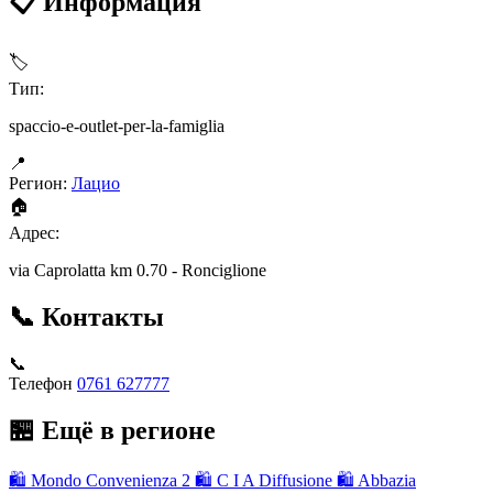
📋 Информация
🏷
Тип:
spaccio-e-outlet-per-la-famiglia
📍
Регион:
Лацио
🏠
Адрес:
via Caprolatta km 0.70 - Ronciglione
📞 Контакты
📞
Телефон
0761 627777
🏪 Ещё в регионе
🛍
Mondo Convenienza 2
🛍
C I A Diffusione
🛍
Abbazia