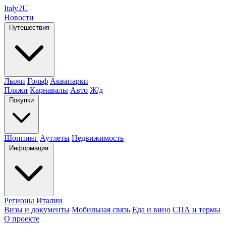
Italy
2U
Новости
Путешествия
Лыжи
Гольф
Аквапарки
Пляжи
Карнавалы
Авто
Ж/д
Покупки
Шоппинг
Аутлеты
Недвижимость
Информация
Регионы Италии
Визы и документы
Мобильная связь
Еда и вино
СПА и термы
О проекте