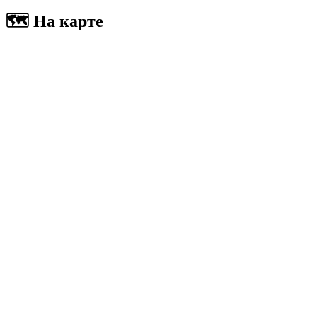
🗺 На карте