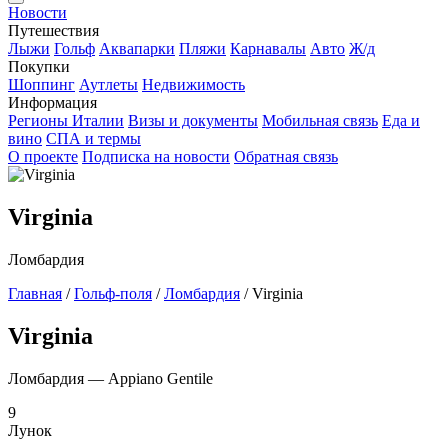
Новости
Путешествия
Лыжи
Гольф
Аквапарки
Пляжи
Карнавалы
Авто
Ж/д
Покупки
Шоппинг
Аутлеты
Недвижимость
Информация
Регионы Италии
Визы и документы
Мобильная связь
Еда и
вино
СПА и термы
О проекте
Подписка на новости
Обратная связь
Virginia
Ломбардия
Главная
/
Гольф-поля
/
Ломбардия
/
Virginia
Virginia
Ломбардия — Appiano Gentile
9
Лунок