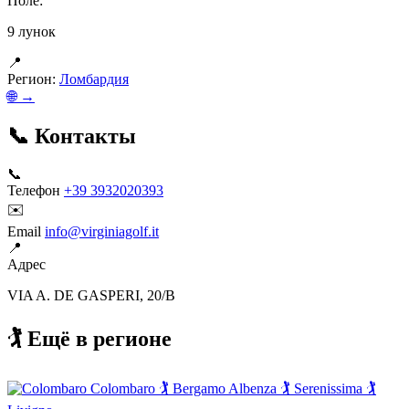
Поле:
9 лунок
📍
Регион:
Ломбардия
🌐 →
📞 Контакты
📞
Телефон
+39 3932020393
✉️
Email
info@virginiagolf.it
📍
Адрес
VIA A. DE GASPERI, 20/B
🏌️ Ещё в регионе
Colombaro
🏌️
Bergamo Albenza
🏌️
Serenissima
🏌️