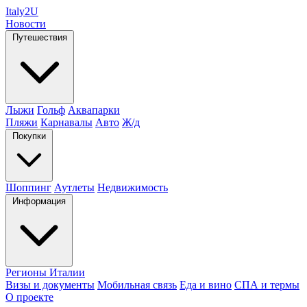
Italy
2U
Новости
Путешествия
Лыжи
Гольф
Аквапарки
Пляжи
Карнавалы
Авто
Ж/д
Покупки
Шоппинг
Аутлеты
Недвижимость
Информация
Регионы Италии
Визы и документы
Мобильная связь
Еда и вино
СПА и термы
О проекте