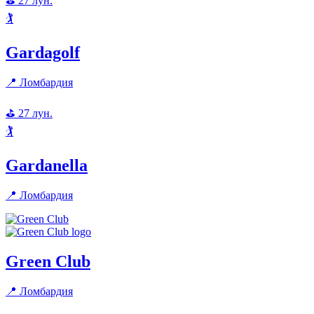
⛳
27
лун.
🏌️
Gardagolf
📍
Ломбардия
⛳
27
лун.
🏌️
Gardanella
📍
Ломбардия
Green Club
📍
Ломбардия