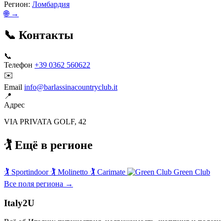
Регион:
Ломбардия
🌐 →
📞 Контакты
📞
Телефон
+39 0362 560622
✉️
Email
info@barlassinacountryclub.it
📍
Адрес
VIA PRIVATA GOLF, 42
🏌️ Ещё в регионе
🏌️
Sportindoor
🏌️
Molinetto
🏌️
Carimate
Green Club
Все поля региона →
Italy
2U