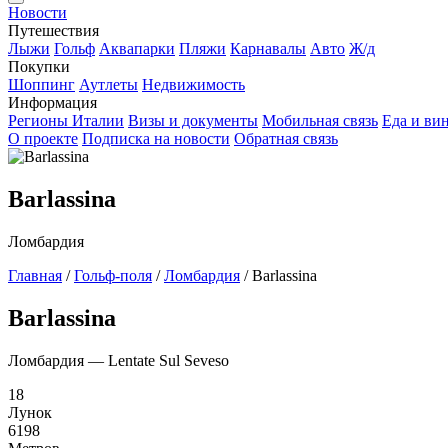
Новости
Путешествия
Лыжи
Гольф
Аквапарки
Пляжи
Карнавалы
Авто
Ж/д
Покупки
Шоппинг
Аутлеты
Недвижимость
Информация
Регионы Италии
Визы и документы
Мобильная связь
Еда и ви
О проекте
Подписка на новости
Обратная связь
Barlassina
Ломбардия
Главная
/
Гольф-поля
/
Ломбардия
/
Barlassina
Barlassina
Ломбардия — Lentate Sul Seveso
18
Лунок
6198