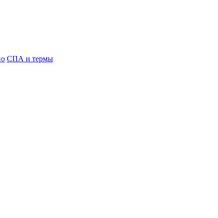
но
СПА и термы