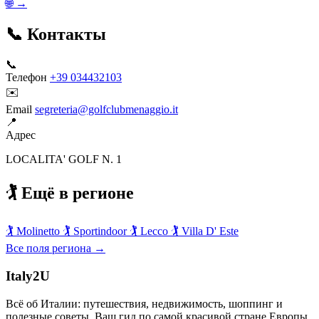
🌐 →
📞 Контакты
📞
Телефон
+39 034432103
✉️
Email
segreteria@golfclubmenaggio.it
📍
Адрес
LOCALITA' GOLF N. 1
🏌️ Ещё в регионе
🏌️
Molinetto
🏌️
Sportindoor
🏌️
Lecco
🏌️
Villa D' Este
Все поля региона →
Italy
2U
Всё об Италии: путешествия, недвижимость, шоппинг и
полезные советы. Ваш гид по самой красивой стране Европы.