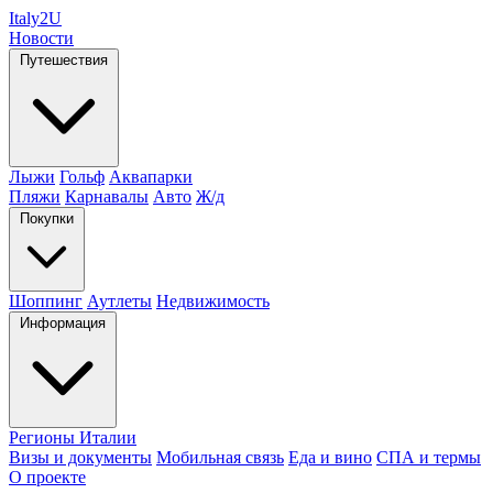
Italy
2U
Новости
Путешествия
Лыжи
Гольф
Аквапарки
Пляжи
Карнавалы
Авто
Ж/д
Покупки
Шоппинг
Аутлеты
Недвижимость
Информация
Регионы Италии
Визы и документы
Мобильная связь
Еда и вино
СПА и термы
О проекте