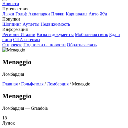
Новости
Путешествия
Лыжи
Гольф
Аквапарки
Пляжи
Карнавалы
Авто
Ж/д
Покупки
Шоппинг
Аутлеты
Недвижимость
Информация
Регионы Италии
Визы и документы
Мобильная связь
Еда и
вино
СПА и термы
О проекте
Подписка на новости
Обратная связь
Menaggio
Ломбардия
Главная
/
Гольф-поля
/
Ломбардия
/
Menaggio
Menaggio
Ломбардия — Grandola
18
Лунок