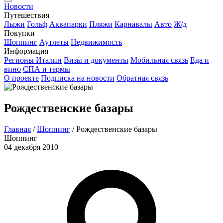
Новости
Путешествия
Лыжи
Гольф
Аквапарки
Пляжи
Карнавалы
Авто
Ж/д
Покупки
Шоппинг
Аутлеты
Недвижимость
Информация
Регионы Италии
Визы и документы
Мобильная связь
Еда и
вино
СПА и термы
О проекте
Подписка на новости
Обратная связь
Рождественские базары
Главная
/
Шоппинг
/
Рождественские базары
Шоппинг
04 декабря 2010