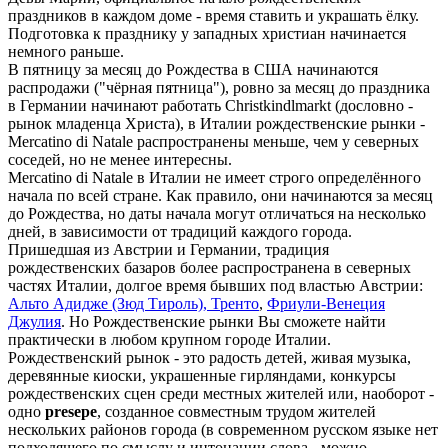
праздников в каждом доме - время ставить и украшать ёлку.
Подготовка к празднику у западных христиан начинается
немного раньше.
В пятницу за месяц до Рождества в США начинаются
распродажи ("чёрная пятница"), ровно за месяц до праздника
в Германии начинают работать Christkindlmarkt (дословно -
рынок младенца Христа), в Италии рождественские рынки -
Mercatino di Natale распространены меньше, чем у северных
соседей, но не менее интересны.
Mercatino di Natale в Италии не имеет строго определённого
начала по всей стране. Как правило, они начинаются за месяц
до Рождества, но даты начала могут отличаться на несколько
дней, в зависимости от традиций каждого города.
Пришедшая из Австрии и Германии, традиция
рождественских базаров более распространена в северных
частях Италии, долгое время бывших под властью Австрии:
Альто Адидже (Зюд Тироль), Тренто
,
Фриули-Венеция
Джулия
. Но Рождественские рынки Вы сможете найти
практически в любом крупном городе Италии.
Рождественский рынок - это радость детей, живая музыка,
деревянные киоски, украшенные гирляндами, конкурсы
рождественских сцен среди местных жителей или, наоборот -
одно
presepe
, созданное совместным трудом жителей
нескольких районов города (в современном русском языке нет
подходящего по смыслу и интонации слова - можно