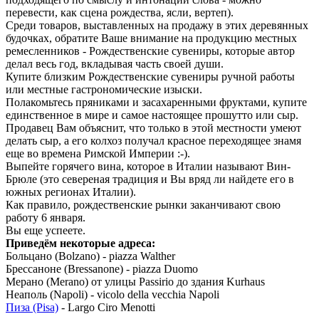
перевести, как сцена рождества, ясли, вертеп).
Среди товаров, выставленных на продажу в этих деревянных
будочках, обратите Ваше внимание на продукцию местных
ремесленников - Рождественские сувениры, которые автор
делал весь год, вкладывая часть своей души.
Купите близким Рождественские сувениры ручной работы
или местные гастрономические изыски.
Полакомьтесь пряниками и засахаренными фруктами, купите
единственное в мире и самое настоящее прошутто или сыр.
Продавец Вам объяснит, что только в этой местности умеют
делать сыр, а его колхоз получал красное переходящее знамя
еще во времена Римской Империи :-).
Выпейте горячего вина, которое в Италии называют Вин-
Брюле (это севереная традиция и Вы вряд ли найдете его в
южных регионах Италии).
Как правило, рождественские рынки заканчивают свою
работу 6 января.
Вы еще успеете.
Приведём некоторые адреса:
Больцано (Bolzano) - piazza Walther
Брессаноне (Bressanone) - piazza Duomo
Мерано (Merano) от улицы Passirio до здания Kurhaus
Неаполь (Napoli) - vicolo della vecchia Napoli
Пиза (Pisa)
- Largo Ciro Menotti