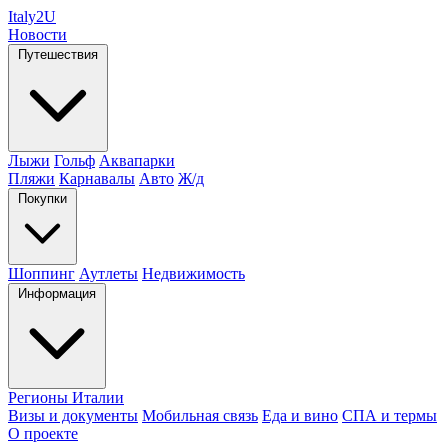
Italy
2U
Новости
Путешествия
Лыжи
Гольф
Аквапарки
Пляжи
Карнавалы
Авто
Ж/д
Покупки
Шоппинг
Аутлеты
Недвижимость
Информация
Регионы Италии
Визы и документы
Мобильная связь
Еда и вино
СПА и термы
О проекте