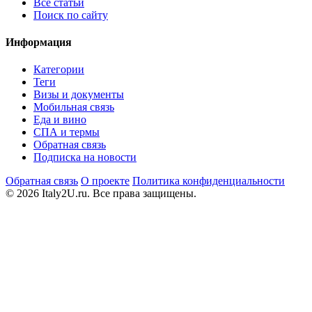
Все статьи
Поиск по сайту
Информация
Категории
Теги
Визы и документы
Мобильная связь
Еда и вино
СПА и термы
Обратная связь
Подписка на новости
Обратная связь
О проекте
Политика конфиденциальности
© 2026 Italy2U.ru. Все права защищены.
Мы используем файлы cookie (Google Analytics) для анализа
посещаемости и показа релевантной рекламы. Продолжая
использовать сайт, вы соглашаетесь с
политикой
конфиденциальности
.