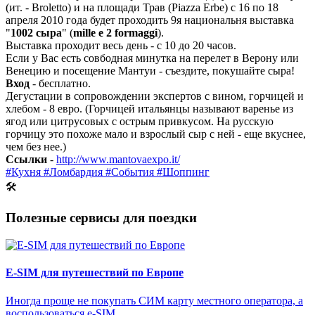
(ит. - Broletto) и на площади Трав (Piazza Erbe) с 16 по 18
апреля 2010 года будет проходить 9я национальня выставка
"
1002 сыра
" (
mille e 2 formaggi
).
Выставка проходит весь день - с 10 до 20 часов.
Если у Вас есть совбодная минутка на перелет в Верону или
Венецию и посещение Мантуи - съездите, покушайте сыра!
Вход
- бесплатно.
Дегустации в сопровождении экспертов с вином, горчицей и
хлебом - 8 евро. (Горчицей итальянцы называют варенье из
ягод или цитрусовых с острым привкусом. На русскую
горчицу это похоже мало и взрослый сыр с ней - еще вкуснее,
чем без нее.)
Ссылки
-
http://www.mantovaexpo.it/
#Кухня
#Ломбардия
#События
#Шоппинг
🛠
Полезные сервисы для поездки
E-SIM для путешествий по Европе
Иногда проще не покупать СИМ карту местного оператора, а
воспользоваться e-SIM