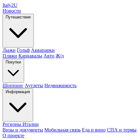
Italy
2U
Новости
Путешествия
Лыжи
Гольф
Аквапарки
Пляжи
Карнавалы
Авто
Ж/д
Покупки
Шоппинг
Аутлеты
Недвижимость
Информация
Регионы Италии
Визы и документы
Мобильная связь
Еда и вино
СПА и термы
О проекте