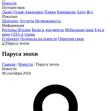
Новости
Путешествия
Лыжи
Гольф
Аквапарки
Пляжи
Карнавалы
Авто
Ж/д
Покупки
Шоппинг
Аутлеты
Недвижимость
Информация
Регионы Италии
Визы и документы
Мобильная связь
Еда и
вино
СПА и термы
О проекте
Подписка на новости
Обратная связь
Паруса эпохи
Главная
/
Новости
/
Паруса эпохи
Новости
06 сентября 2010