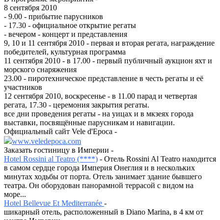
8 сентября 2010
- 9.00 - прибытие парусников
- 17.30 - официальное открытие регаты
- вечером - концерт и представления
9, 10 и 11 сентября 2010 - первая и вторая регата, награждение
победителей, культурная программа
11 сентября 2010 - в 17.00 - первый публичный аукцион яхт и
морского снаряжения
23.00 - пиротехническое представление в честь регаты и её
участников
12 сентября 2010, воскресенье - в 11.00 парад и четвертая
регата, 17.30 - церемония закрытия регаты.
все дни проведения регаты - на уицах и в мкзеях города
выставки, посвящённые парусникам и навигации.
Официальный сайт Vele d'Epoca -
www.veledepoca.com
Заказать гостиницу в Империи -
Hotel Rossini al Teatro (****)
- Отель Rossini Al Teatro находится
в самом сердце города Империя Онеглия и в нескольких
минутах ходьбы от порта. Отель занимает здание бывшего
театра. Он оборудован панорамной террасой с видом на
море...
Hotel Bellevue Et Mediterranée
-
шикарный отель, расположенный в Diano Marina, в 4 км от