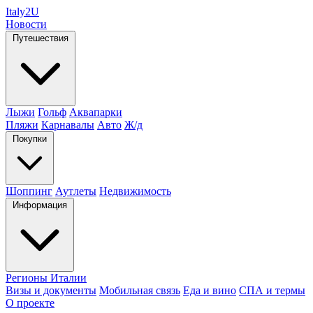
Italy
2U
Новости
Путешествия
Лыжи
Гольф
Аквапарки
Пляжи
Карнавалы
Авто
Ж/д
Покупки
Шоппинг
Аутлеты
Недвижимость
Информация
Регионы Италии
Визы и документы
Мобильная связь
Еда и вино
СПА и термы
О проекте