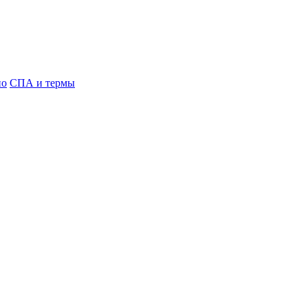
но
СПА и термы