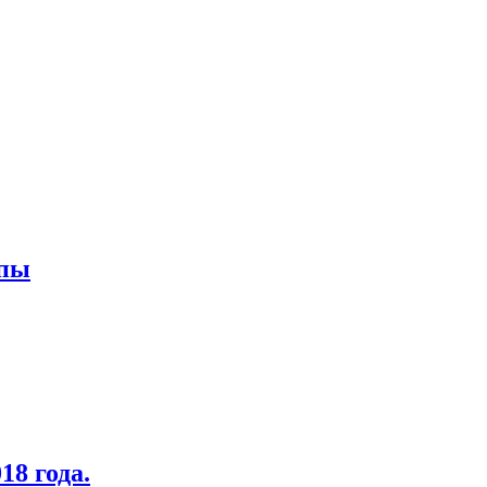
опы
8 года.