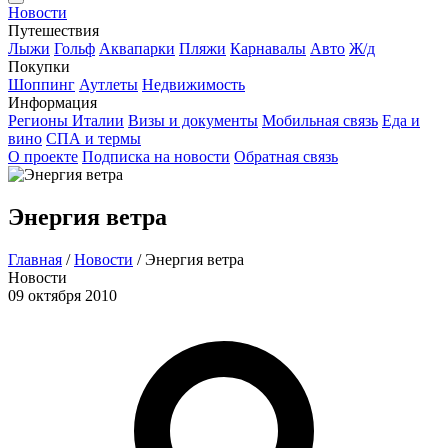
Новости
Путешествия
Лыжи
Гольф
Аквапарки
Пляжи
Карнавалы
Авто
Ж/д
Покупки
Шоппинг
Аутлеты
Недвижимость
Информация
Регионы Италии
Визы и документы
Мобильная связь
Еда и
вино
СПА и термы
О проекте
Подписка на новости
Обратная связь
Энергия ветра
Главная
/
Новости
/
Энергия ветра
Новости
09 октября 2010