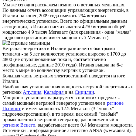
Мы же сегодня расскажем немного о ветряных мельницах.
По данным отчёта ассоциации управляющих энергетикой, в
Италии на конец 2009 года имелось 294 ветряных
энергетических установок. Всего по официальным данным
ассоциации, в Италии насчитывается 4250 ветряков общей
мощностью 4.9 тысяч Мегаватт (для сравнения - одна "малая"
гидроэлектростанция имеет мощность 5 Мегаватт).
Ветряная энергетика в Италии развивается быстрыми
темпами - за 5 лет количество установок выросло с 1700 до
4800 (не опубликованные пока и, соответственно
неофициальные, данные 2010 года). Италия вышла на 6-е
место в мире по количеству ветряных установок.
Большая часть ветряных электростанций находится на юге
Италии.
Наибольшая установленная мощность ветряной энергетики - в
регионах
Апулиия
,
Калабрия
и на
Сицилии
.
Мощность установок варьируется в широких пределах -
самый мощный ветряной генератор установлен в
регионе
Пьемонт
и имеет мощность 12.5 Мегаватт (3 "малых"
гидроэлектростанции), в то время, как самый "слабый"
промышленный ветряной генератор, расположенный в
регионе Венето
, вырабатывает всего 0,4 Мегаватта мощности.
Источники - информационное агентство ANSA (www.ansa.it),
газета Il Corriere della Sera.