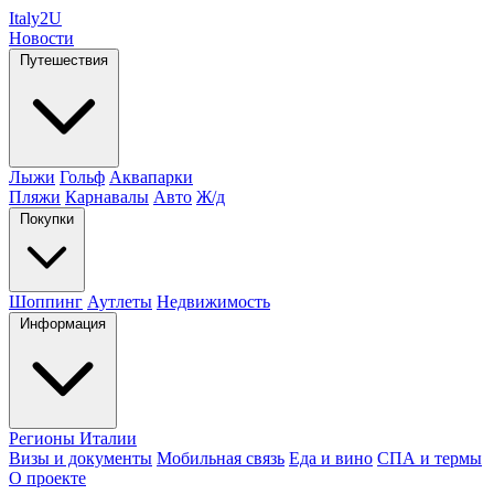
Italy
2U
Новости
Путешествия
Лыжи
Гольф
Аквапарки
Пляжи
Карнавалы
Авто
Ж/д
Покупки
Шоппинг
Аутлеты
Недвижимость
Информация
Регионы Италии
Визы и документы
Мобильная связь
Еда и вино
СПА и термы
О проекте