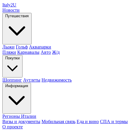
Italy
2U
Новости
Путешествия
Лыжи
Гольф
Аквапарки
Пляжи
Карнавалы
Авто
Ж/д
Покупки
Шоппинг
Аутлеты
Недвижимость
Информация
Регионы Италии
Визы и документы
Мобильная связь
Еда и вино
СПА и термы
О проекте