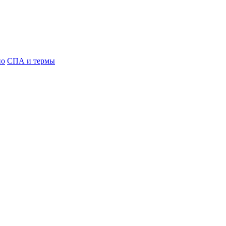
но
СПА и термы