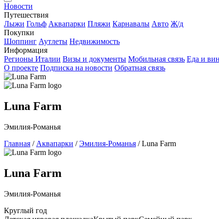
Новости
Путешествия
Лыжи
Гольф
Аквапарки
Пляжи
Карнавалы
Авто
Ж/д
Покупки
Шоппинг
Аутлеты
Недвижимость
Информация
Регионы Италии
Визы и документы
Мобильная связь
Еда и ви
О проекте
Подписка на новости
Обратная связь
Luna Farm
Эмилия-Романья
Главная
/
Аквапарки
/
Эмилия-Романья
/
Luna Farm
Luna Farm
Эмилия-Романья
Круглый год