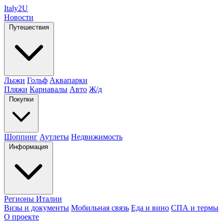
Italy
2U
Новости
Путешествия
Лыжи
Гольф
Аквапарки
Пляжи
Карнавалы
Авто
Ж/д
Покупки
Шоппинг
Аутлеты
Недвижимость
Информация
Регионы Италии
Визы и документы
Мобильная связь
Еда и вино
СПА и термы
О проекте