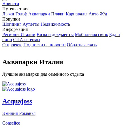
Новости
Путешествия
Лыжи
Гольф
Аквапарки
Пляжи
Карнавалы
Авто
Ж/д
Покупки
Шоппинг
Аутлеты
Недвижимость
Информация
Регионы Италии
Визы и документы
Мобильная связь
Еда и
вино
СПА и термы
О проекте
Подписка на новости
Обратная связь
Аквапарки Италии
Лучшие аквапарки для семейного отдыха
Acquajoss
Эмилия-Романья
Conselice