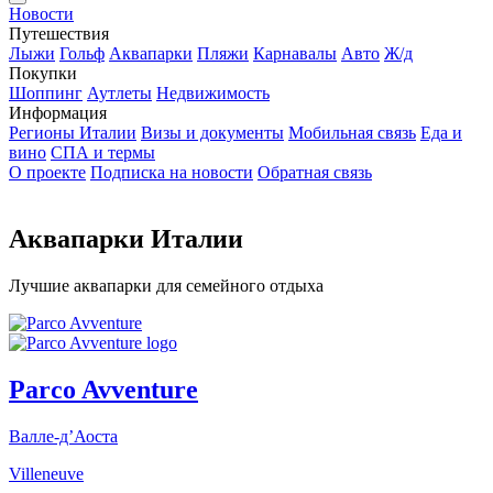
Новости
Путешествия
Лыжи
Гольф
Аквапарки
Пляжи
Карнавалы
Авто
Ж/д
Покупки
Шоппинг
Аутлеты
Недвижимость
Информация
Регионы Италии
Визы и документы
Мобильная связь
Еда и
вино
СПА и термы
О проекте
Подписка на новости
Обратная связь
Аквапарки Италии
Лучшие аквапарки для семейного отдыха
Parco Avventure
Валле-д’Аоста
Villeneuve