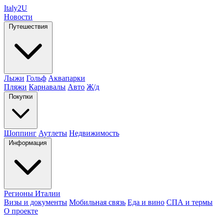
Italy
2U
Новости
Путешествия
Лыжи
Гольф
Аквапарки
Пляжи
Карнавалы
Авто
Ж/д
Покупки
Шоппинг
Аутлеты
Недвижимость
Информация
Регионы Италии
Визы и документы
Мобильная связь
Еда и вино
СПА и термы
О проекте