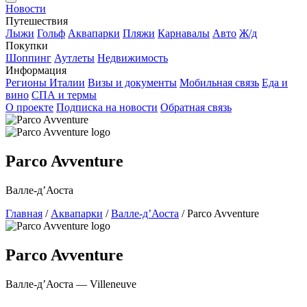
Новости
Путешествия
Лыжи
Гольф
Аквапарки
Пляжи
Карнавалы
Авто
Ж/д
Покупки
Шоппинг
Аутлеты
Недвижимость
Информация
Регионы Италии
Визы и документы
Мобильная связь
Еда и
вино
СПА и термы
О проекте
Подписка на новости
Обратная связь
Parco Avventure
Валле-д’Аоста
Главная
/
Аквапарки
/
Валле-д’Аоста
/
Parco Avventure
Parco Avventure
Валле-д’Аоста — Villeneuve