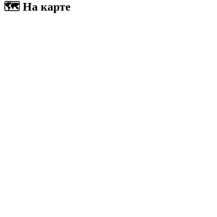
🗺 На карте