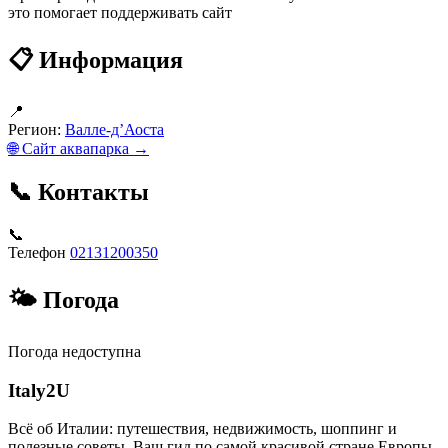
это помогает поддерживать сайт
📋 Информация
📍
Регион:
Валле-д’Аоста
🌐 Сайт аквапарка →
📞 Контакты
📞
Телефон
02131200350
🌤 Погода
Погода недоступна
Italy
2U
Всё об Италии: путешествия, недвижимость, шоппинг и
полезные советы. Ваш гид по самой красивой стране Европы.