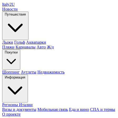
Italy
2U
Новости
Путешествия
Лыжи
Гольф
Аквапарки
Пляжи
Карнавалы
Авто
Ж/д
Покупки
Шоппинг
Аутлеты
Недвижимость
Информация
Регионы Италии
Визы и документы
Мобильная связь
Еда и вино
СПА и термы
О проекте