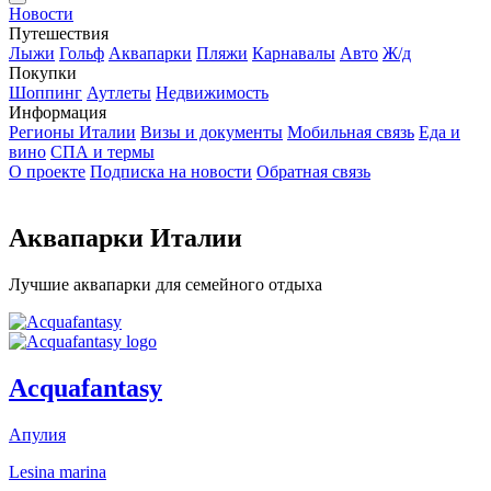
Новости
Путешествия
Лыжи
Гольф
Аквапарки
Пляжи
Карнавалы
Авто
Ж/д
Покупки
Шоппинг
Аутлеты
Недвижимость
Информация
Регионы Италии
Визы и документы
Мобильная связь
Еда и
вино
СПА и термы
О проекте
Подписка на новости
Обратная связь
Аквапарки Италии
Лучшие аквапарки для семейного отдыха
Acquafantasy
Апулия
Lesina marina