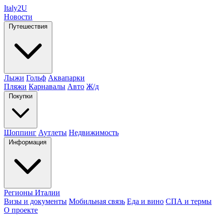
Italy
2U
Новости
Путешествия
Лыжи
Гольф
Аквапарки
Пляжи
Карнавалы
Авто
Ж/д
Покупки
Шоппинг
Аутлеты
Недвижимость
Информация
Регионы Италии
Визы и документы
Мобильная связь
Еда и вино
СПА и термы
О проекте