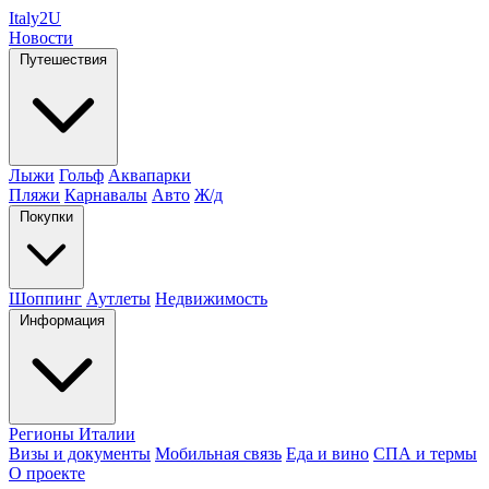
Italy
2U
Новости
Путешествия
Лыжи
Гольф
Аквапарки
Пляжи
Карнавалы
Авто
Ж/д
Покупки
Шоппинг
Аутлеты
Недвижимость
Информация
Регионы Италии
Визы и документы
Мобильная связь
Еда и вино
СПА и термы
О проекте