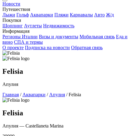
Новости
Путешествия
Лыжи
Гольф
Аквапарки
Пляжи
Карнавалы
Авто
Ж/д
Покупки
Шоппинг
Аутлеты
Недвижимость
Информация
Регионы Италии
Визы и документы
Мобильная связь
Еда и
вино
СПА и термы
О проекте
Подписка на новости
Обратная связь
Felisia
Апулия
Главная
/
Аквапарки
/
Апулия
/
Felisia
Felisia
Апулия — Castellaneta Marina