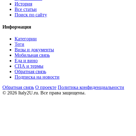
История
Все статьи
Поиск по сайту
Информация
Категории
Теги
Визы и документы
Мобильная связь
Еда и вино
СПА и термы
Обратная связь
Подписка на новости
Обратная связь
О проекте
Политика конфиденциальности
© 2026 Italy2U.ru. Все права защищены.
Мы используем файлы cookie (Google Analytics) для анализа
посещаемости и показа релевантной рекламы. Продолжая