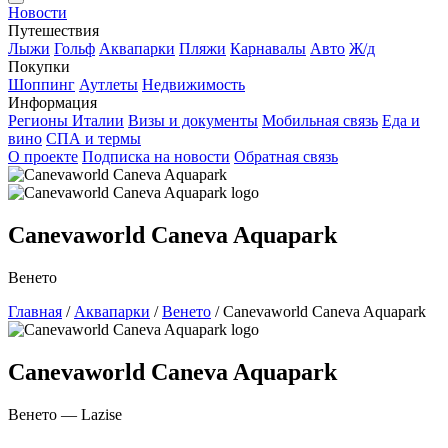
Новости
Путешествия
Лыжи
Гольф
Аквапарки
Пляжи
Карнавалы
Авто
Ж/д
Покупки
Шоппинг
Аутлеты
Недвижимость
Информация
Регионы Италии
Визы и документы
Мобильная связь
Еда и
вино
СПА и термы
О проекте
Подписка на новости
Обратная связь
Canevaworld Caneva Aquapark
Венето
Главная
/
Аквапарки
/
Венето
/
Canevaworld Caneva Aquapark
Canevaworld Caneva Aquapark
Венето — Lazise