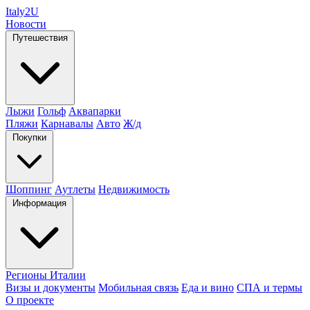
Italy
2U
Новости
Путешествия
Лыжи
Гольф
Аквапарки
Пляжи
Карнавалы
Авто
Ж/д
Покупки
Шоппинг
Аутлеты
Недвижимость
Информация
Регионы Италии
Визы и документы
Мобильная связь
Еда и вино
СПА и термы
О проекте