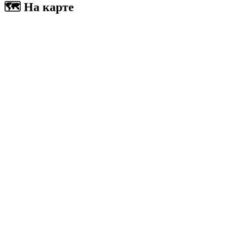
🗺 На карте