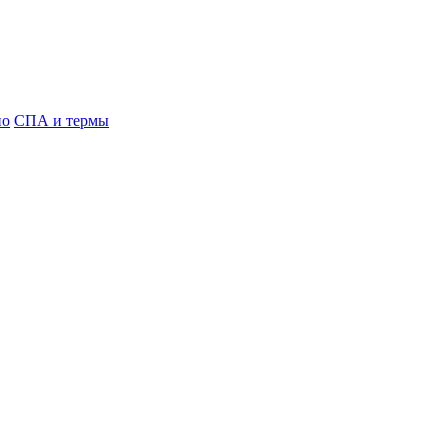
но
СПА и термы