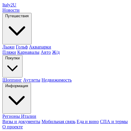
Italy
2U
Новости
Путешествия
Лыжи
Гольф
Аквапарки
Пляжи
Карнавалы
Авто
Ж/д
Покупки
Шоппинг
Аутлеты
Недвижимость
Информация
Регионы Италии
Визы и документы
Мобильная связь
Еда и вино
СПА и термы
О проекте