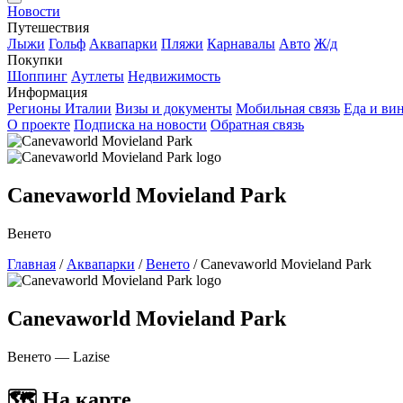
Новости
Путешествия
Лыжи
Гольф
Аквапарки
Пляжи
Карнавалы
Авто
Ж/д
Покупки
Шоппинг
Аутлеты
Недвижимость
Информация
Регионы Италии
Визы и документы
Мобильная связь
Еда и ви
О проекте
Подписка на новости
Обратная связь
Canevaworld Movieland Park
Венето
Главная
/
Аквапарки
/
Венето
/
Canevaworld Movieland Park
Canevaworld Movieland Park
Венето — Lazise
🗺 На карте