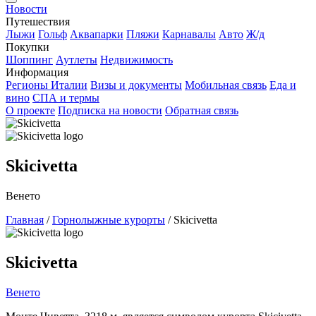
Новости
Путешествия
Лыжи
Гольф
Аквапарки
Пляжи
Карнавалы
Авто
Ж/д
Покупки
Шоппинг
Аутлеты
Недвижимость
Информация
Регионы Италии
Визы и документы
Мобильная связь
Еда и
вино
СПА и термы
О проекте
Подписка на новости
Обратная связь
Skicivetta
Венето
Главная
/
Горнолыжные курорты
/
Skicivetta
Skicivetta
Венето