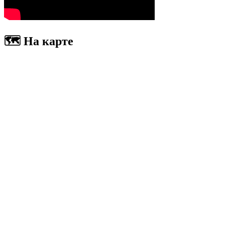
🗺 На карте