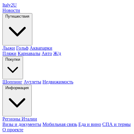
Italy
2U
Новости
Путешествия
Лыжи
Гольф
Аквапарки
Пляжи
Карнавалы
Авто
Ж/д
Покупки
Шоппинг
Аутлеты
Недвижимость
Информация
Регионы Италии
Визы и документы
Мобильная связь
Еда и вино
СПА и термы
О проекте