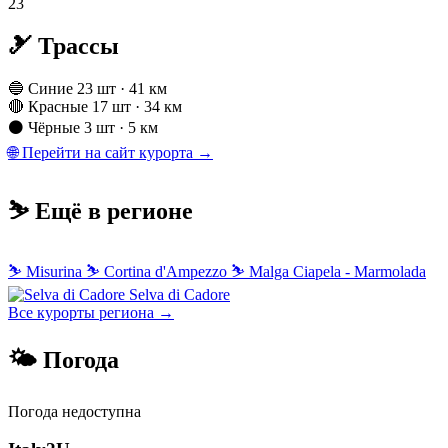
23
🎿 Трассы
🔵 Синие
23 шт · 41 км
🔴 Красные
17 шт · 34 км
⚫ Чёрные
3 шт · 5 км
🌐 Перейти на сайт курорта →
⛷️ Ещё в регионе
⛷
Misurina
⛷
Cortina d'Ampezzo
⛷
Malga Ciapela - Marmolada
Selva di Cadore
Все курорты региона →
🌤 Погода
Погода недоступна