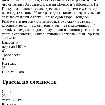
Монте Чиветта, 3218 м, является символом курорта Skicivetta,
что связывает Агордино, Валь-ди-Цольдо и Valfiorentina, Из
Пескуль отправляются два кресельный подъемник, с которой
вы входите в зоны; 80 км трасс для катания на горных лыжах
связывают лыжи Аллеге, Сельва-ди-Кадоре, Цольдо-и
Palafavera, в нетронутой природы, в окружении самых
красивых вершин доломитовых альп, 23 подъемников и 4
автобуса соединение для обслуживания склонов различного
уровня сложности, Альтернативный Горнолыжный Тур Вел
1000-2101
Высота (м)
перепад 1101 м
43
Трасс всего
80
Км трасс
23
Подъёмников
Трассы по сложности
Синие
23
трасс · 41 км
Красные