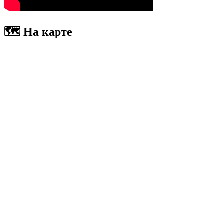
🗺 На карте