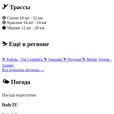
🎿 Трассы
🔵 Синие
18 шт · 32 км
🔴 Красные
14 шт · 24 км
⚫ Чёрные
12 шт · 29 км
⛷️ Ещё в регионе
⛷
Padola - Val Comelico
⛷
Sappada
⛷
Nevegal
⛷
Monte Verena -
Asiago
Все курорты региона →
🌤 Погода
Погода недоступна
Italy
2U