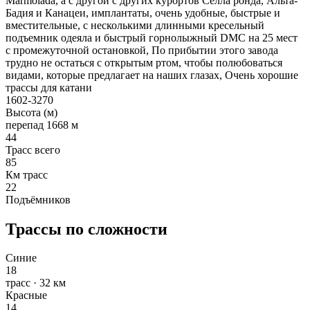
Marmolada, а с другой с других курортов Селла ронда, Альта-
Бадия и Канацеи, имплантаты, очень удобные, быстрые и
вместительные, с несколькими длинными кресельный
подъемник одеяла и быстрый горнолыжный DMC на 25 мест
с промежуточной остановкой, По прибытии этого завода
трудно не остаться с открытым ртом, чтобы полюбоваться
видами, которые предлагает на наших глазах, Очень хорошие
трассы для катани
1602-3270
Высота (м)
перепад 1668 м
44
Трасс всего
85
Км трасс
22
Подъёмников
Трассы по сложности
Синие
18
трасс · 32 км
Красные
14