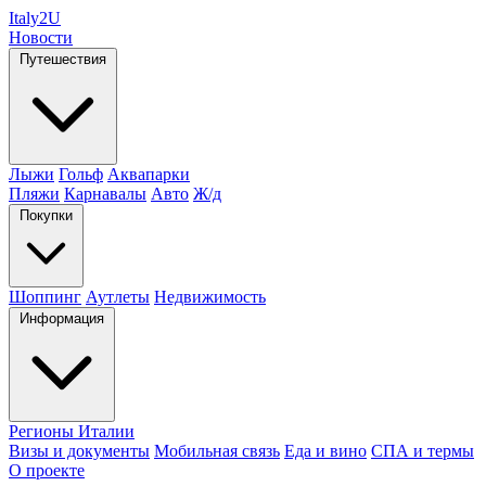
Italy
2U
Новости
Путешествия
Лыжи
Гольф
Аквапарки
Пляжи
Карнавалы
Авто
Ж/д
Покупки
Шоппинг
Аутлеты
Недвижимость
Информация
Регионы Италии
Визы и документы
Мобильная связь
Еда и вино
СПА и термы
О проекте