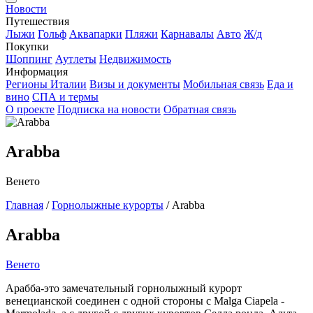
Новости
Путешествия
Лыжи
Гольф
Аквапарки
Пляжи
Карнавалы
Авто
Ж/д
Покупки
Шоппинг
Аутлеты
Недвижимость
Информация
Регионы Италии
Визы и документы
Мобильная связь
Еда и
вино
СПА и термы
О проекте
Подписка на новости
Обратная связь
Arabba
Венето
Главная
/
Горнолыжные курорты
/
Arabba
Arabba
Венето
Арабба-это замечательный горнолыжный курорт
венецианской соединен с одной стороны с Malga Ciapela -