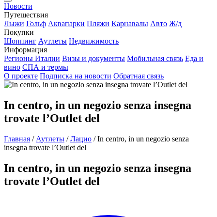
Новости
Путешествия
Лыжи
Гольф
Аквапарки
Пляжи
Карнавалы
Авто
Ж/д
Покупки
Шоппинг
Аутлеты
Недвижимость
Информация
Регионы Италии
Визы и документы
Мобильная связь
Еда и
вино
СПА и термы
О проекте
Подписка на новости
Обратная связь
In centro, in un negozio senza insegna
trovate l’Outlet del
Главная
/
Аутлеты
/
Лацио
/
In centro, in un negozio senza
insegna trovate l’Outlet del
In centro, in un negozio senza insegna
trovate l’Outlet del