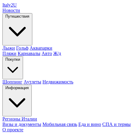
Italy
2U
Новости
Путешествия
Лыжи
Гольф
Аквапарки
Пляжи
Карнавалы
Авто
Ж/д
Покупки
Шоппинг
Аутлеты
Недвижимость
Информация
Регионы Италии
Визы и документы
Мобильная связь
Еда и вино
СПА и термы
О проекте