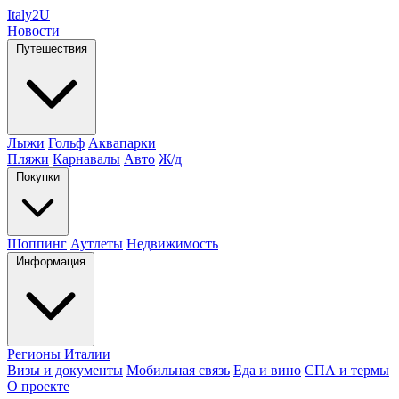
Italy
2U
Новости
Путешествия
Лыжи
Гольф
Аквапарки
Пляжи
Карнавалы
Авто
Ж/д
Покупки
Шоппинг
Аутлеты
Недвижимость
Информация
Регионы Италии
Визы и документы
Мобильная связь
Еда и вино
СПА и термы
О проекте