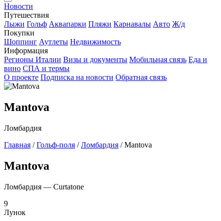
Новости
Путешествия
Лыжи
Гольф
Аквапарки
Пляжи
Карнавалы
Авто
Ж/д
Покупки
Шоппинг
Аутлеты
Недвижимость
Информация
Регионы Италии
Визы и документы
Мобильная связь
Еда и
вино
СПА и термы
О проекте
Подписка на новости
Обратная связь
Mantova
Ломбардия
Главная
/
Гольф-поля
/
Ломбардия
/
Mantova
Mantova
Ломбардия — Curtatone
9
Лунок