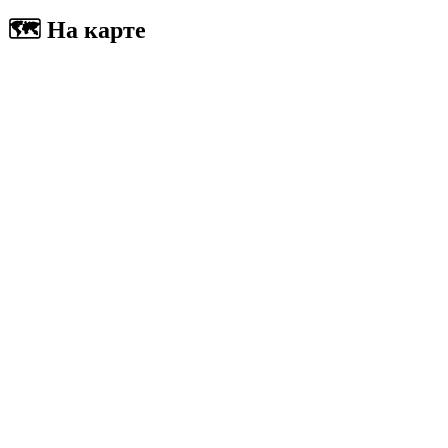
🗺 На карте