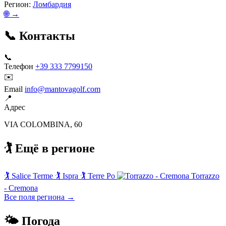
Регион:
Ломбардия
🌐 →
📞 Контакты
📞
Телефон
+39 333 7799150
✉️
Email
info@mantovagolf.com
📍
Адрес
VIA COLOMBINA, 60
🏌️ Ещё в регионе
🏌️
Salice Terme
🏌️
Ispra
🏌️
Terre Po
Torrazzo
- Cremona
Все поля региона →
🌤 Погода