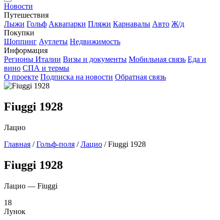
Новости
Путешествия
Лыжи
Гольф
Аквапарки
Пляжи
Карнавалы
Авто
Ж/д
Покупки
Шоппинг
Аутлеты
Недвижимость
Информация
Регионы Италии
Визы и документы
Мобильная связь
Еда и
вино
СПА и термы
О проекте
Подписка на новости
Обратная связь
Fiuggi 1928
Лацио
Главная
/
Гольф-поля
/
Лацио
/
Fiuggi 1928
Fiuggi 1928
Лацио — Fiuggi
18
Лунок