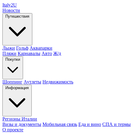
Italy
2U
Новости
Путешествия
Лыжи
Гольф
Аквапарки
Пляжи
Карнавалы
Авто
Ж/д
Покупки
Шоппинг
Аутлеты
Недвижимость
Информация
Регионы Италии
Визы и документы
Мобильная связь
Еда и вино
СПА и термы
О проекте