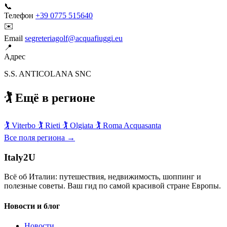
📞
Телефон
+39 0775 515640
✉️
Email
segreteriagolf@acquafiuggi.eu
📍
Адрес
S.S. ANTICOLANA SNC
🏌️ Ещё в регионе
🏌️
Viterbo
🏌️
Rieti
🏌️
Olgiata
🏌️
Roma Acquasanta
Все поля региона →
Italy
2U
Всё об Италии: путешествия, недвижимость, шоппинг и
полезные советы. Ваш гид по самой красивой стране Европы.
Новости и блог
Новости