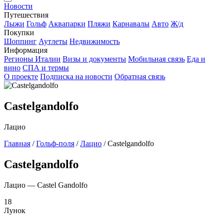
Новости
Путешествия
Лыжи
Гольф
Аквапарки
Пляжи
Карнавалы
Авто
Ж/д
Покупки
Шоппинг
Аутлеты
Недвижимость
Информация
Регионы Италии
Визы и документы
Мобильная связь
Еда и
вино
СПА и термы
О проекте
Подписка на новости
Обратная связь
Castelgandolfo
Лацио
Главная
/
Гольф-поля
/
Лацио
/
Castelgandolfo
Castelgandolfo
Лацио — Castel Gandolfo
18
Лунок