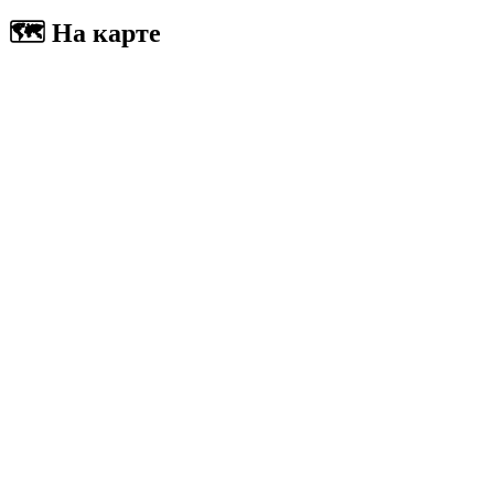
🗺 На карте