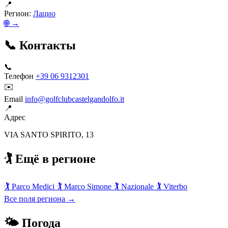
📍
Регион:
Лацио
🌐 →
📞 Контакты
📞
Телефон
+39 06 9312301
✉️
Email
info@golfclubcastelgandolfo.it
📍
Адрес
VIA SANTO SPIRITO, 13
🏌️ Ещё в регионе
🏌️
Parco Medici
🏌️
Marco Simone
🏌️
Nazionale
🏌️
Viterbo
Все поля региона →
🌤 Погода