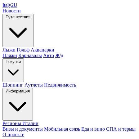
Italy
2U
Новости
Путешествия
Лыжи
Гольф
Аквапарки
Пляжи
Карнавалы
Авто
Ж/д
Покупки
Шоппинг
Аутлеты
Недвижимость
Информация
Регионы Италии
Визы и документы
Мобильная связь
Еда и вино
СПА и термы
О проекте