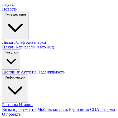
Italy
2U
Новости
Путешествия
Лыжи
Гольф
Аквапарки
Пляжи
Карнавалы
Авто
Ж/д
Покупки
Шоппинг
Аутлеты
Недвижимость
Информация
Регионы Италии
Визы и документы
Мобильная связь
Еда и вино
СПА и термы
О проекте