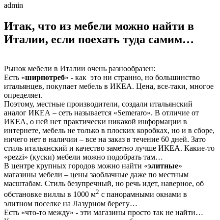
admin
Итак, что из мебели можно найти в
Италии, если поехать туда самим…
Рынок мебели в Италии очень разнообразен:
Есть «
ширпотреб
» - как это ни странно, но большинство
итальянцев, покупает мебель в ИКЕА. Цена, все-таки, многое
определяет.
Поэтому, местные производители, создали итальянский
аналог ИКЕА – сеть называется «Semeraro». В отличие от
ИКЕА, о ней нет практически никакой информации в
интернете, мебель не только в плоских коробках, но и в сборе,
ничего нет в наличии – все на заказ в течение 60 дней. Зато
стиль итальянский и качество заметно лучше ИКЕА. Какие-то
«pezzi» (куски) мебели можно подобрать там…
В центре крупных городов можно найти «
элитные
»
магазины мебели – цены заоблачные даже по местным
масштабам. Стиль безупречный, но речь идет, наверное, об
2
обстановке виллы в 1000 м
с панорамными окнами в
элитном поселке на Лазурном берегу…
Есть «что-то между» - эти магазины просто так не найти…