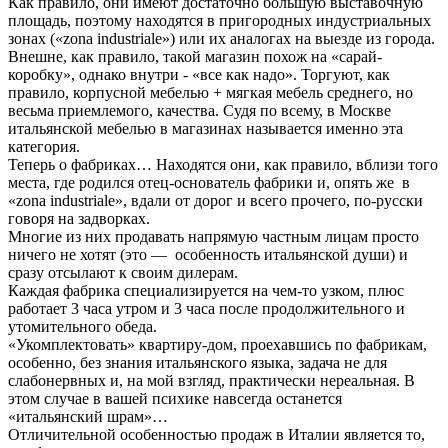
Как правило, они имеют достаточно большую выставочную
площадь, поэтому находятся в пригородных индустриальных
зонах («zona industriale») или их аналогах на выезде из города.
Внешне, как правило, такой магазин похож на «сарай-
коробку», однако внутри - «все как надо». Торгуют, как
правило, корпусной мебелью + мягкая мебель среднего, но
весьма приемлемого, качества. Судя по всему, в Москве
итальянской мебелью в магазинах называется именно эта
категория.
Теперь о фабриках… Находятся они, как правило, вблизи того
места, где родился отец-основатель фабрики и, опять же в
«zona industriale», вдали от дорог и всего прочего, по-русски
говоря на задворках.
Многие из них продавать напрямую частным лицам просто
ничего не хотят (это — особенность итальянской души) и
сразу отсылают к своим дилерам.
Каждая фабрика специализируется на чем-то узком, плюс
работает 3 часа утром и 3 часа после продолжительного и
утомительного обеда.
«Укомплектовать» квартиру-дом, проехавшись по фабрикам,
особенно, без знания итальянского языка, задача не для
слабонервных и, на мой взгляд, практически нереальная. В
этом случае в вашей психике навсегда останется
«итальянский шрам»…
Отличительной особенностью продаж в Италии является то,