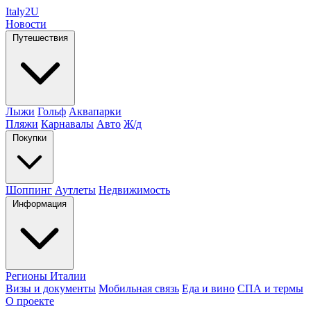
Italy
2U
Новости
Путешествия
Лыжи
Гольф
Аквапарки
Пляжи
Карнавалы
Авто
Ж/д
Покупки
Шоппинг
Аутлеты
Недвижимость
Информация
Регионы Италии
Визы и документы
Мобильная связь
Еда и вино
СПА и термы
О проекте