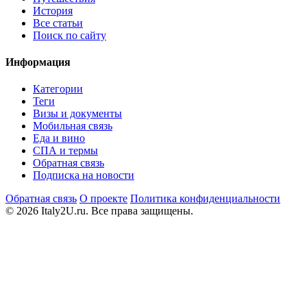
История
Все статьи
Поиск по сайту
Информация
Категории
Теги
Визы и документы
Мобильная связь
Еда и вино
СПА и термы
Обратная связь
Подписка на новости
Обратная связь
О проекте
Политика конфиденциальности
© 2026 Italy2U.ru. Все права защищены.
Мы используем файлы cookie (Google Analytics) для анализа
посещаемости и показа релевантной рекламы. Продолжая