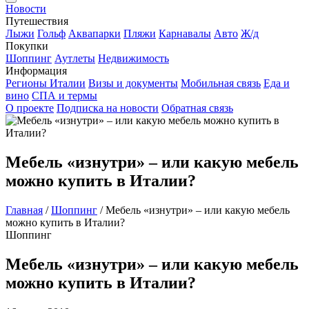
Новости
Путешествия
Лыжи
Гольф
Аквапарки
Пляжи
Карнавалы
Авто
Ж/д
Покупки
Шоппинг
Аутлеты
Недвижимость
Информация
Регионы Италии
Визы и документы
Мобильная связь
Еда и
вино
СПА и термы
О проекте
Подписка на новости
Обратная связь
Мебель «изнутри» – или какую мебель
можно купить в Италии?
Главная
/
Шоппинг
/
Мебель «изнутри» – или какую мебель
можно купить в Италии?
Шоппинг
Мебель «изнутри» – или какую мебель
можно купить в Италии?